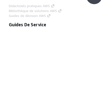
Didacticiels pratiques AWS
Bibliothèque de solutions AWS
Guides de décision AWS
Guides De Service
Choisir un service d'IA générative
Guides de service AWS
Didacticiels AWS CLI sur GitHub
Outils Pour Développeurs
Bibliothèque d'exemples de code AWS
AWS CLI
Centre de créateur AWS
Blog sur les outils AWS pour les
développeurs
Liens Utiles
Téléchargez les documents du serveur MCP
AWS
Connectez-vous à la console AWS