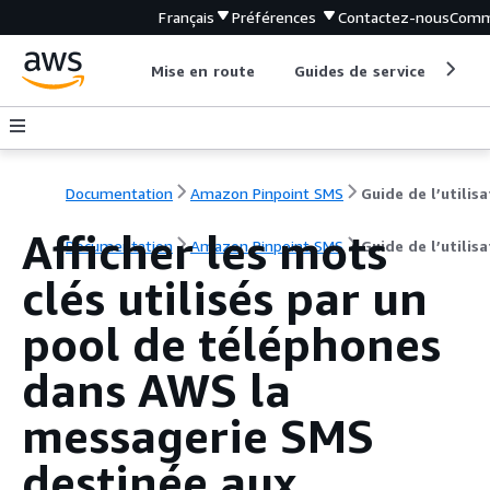
Français
Préférences
Contactez-nous
Comm
Mise en route
Guides de service
Out
Documentation
Amazon Pinpoint SMS
Afficher les mots
Documentation
Amazon Pinpoint SMS
Guide de l’utilis
clés utilisés par un
pool de téléphones
dans AWS la
messagerie SMS
destinée aux