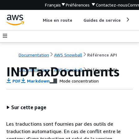
Français
Préférences
Contactez-nous
Comm
Mise en route
Guides de service
Out
Documentation
AWS Snowball
Référence API
INDTaxDocuments
Documentation
AWS Snowball
Référence API
PDF
Markdown
Mode concentration
Sur cette page
Les traductions sont fournies par des outils de
traduction automatique. En cas de conflit entre le
contenu d'une traduction et celui de la version