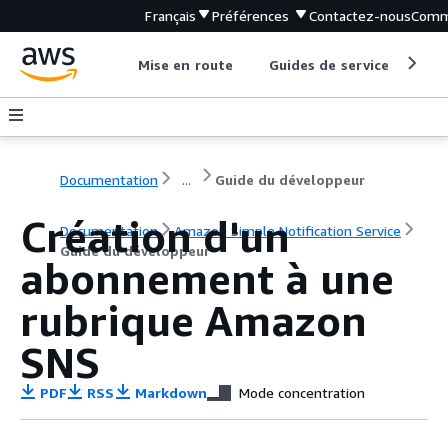
Français
Préférences
Contactez-nous
Comm
Mise en route
Guides de service
Out
Documentation
...
Guide du développeur
Création d'un
Documentation
Amazon Simple Notification Service
Guide du développeur
abonnement à une
rubrique Amazon
SNS
PDF
RSS
Markdown
Mode concentration