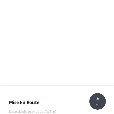
Mise En Route
haut
Didacticiels pratiques AWS