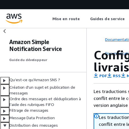
Mise en route
Guides de service
Documentati
Amazon Simple
Notification Service
Config
Documentati
Guide du développeur
livrai
PDF
RSS
M
Qu’est-ce qu’Amazon SNS ?
Création d'un sujet et publication de
Les traductions 
messages
conflit entre le 
Ordre des messages et déduplication à
l'aide des rubriques FIFO
version anglaise
Filtrage de messages
Les traduction
Message Data Protection
conflit entre 
Distribution des messages