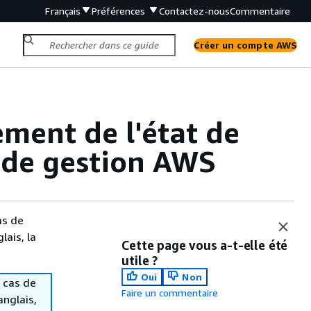
Français
Préférences
Contactez-nous
Commentaire
Créer un compte AWS
ement de l'état de
e de gestion AWS
as de
lais, la
Cette page vous a-t-elle été
utile ?
Oui
Non
 cas de
Faire un commentaire
anglais,