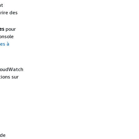
nt
rire des
es
pour
console
les à
 CloudWatch
tions sur
 de