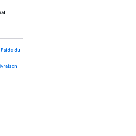
nal
 l'aide du
ivraison