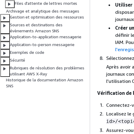
Files d’attente de lettres mortes
Utiliser
Archivage et analytique des messages
disposan
Gestion et optimisation des ressources
journau
Sources et destinations des
Créer un
évènements Amazon SNS
définir 
Application-to-application messagerie
IAM. Pour
Application-to-person messagerie
l'enregi
Exemples de code
Sélectionne
Sécurité
Après avoir 
Rubriques de résolution des problèmes
journaux con
utilisant AWS X-Ray
Historique de la documentation Amazon
l'utilisatio
SNS
Vérification de 
Connectez-v
Localisez l
id>/<topi
Assurez-vous