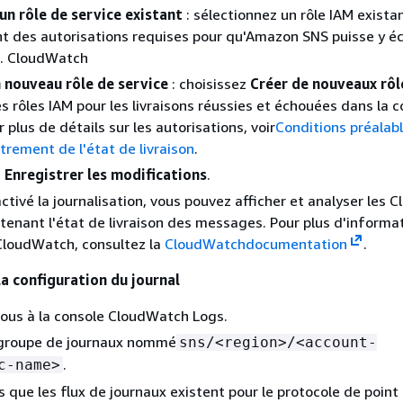
 un rôle de service existant
: sélectionnez un rôle IAM exista
t des autorisations requises pour qu'Amazon SNS puisse y éc
x. CloudWatch
 nouveau rôle de service
: choisissez
Créer de nouveaux rôl
les rôles IAM pour les livraisons réussies et échouées dans la 
 plus de détails sur les autorisations, voir
Conditions préalab
strement de l'état de livraison
.
z
Enregistrer les modifications
.
activé la journalisation, vous pouvez afficher et analyser les
tenant l'état de livraison des messages. Pour plus d'informa
n CloudWatch, consultez la
CloudWatchdocumentation
.
la configuration du journal
ous à la console CloudWatch Logs.
e groupe de journaux nommé
sns/<region>/<account-
.
c-name>
 que les flux de journaux existent pour le protocole de point