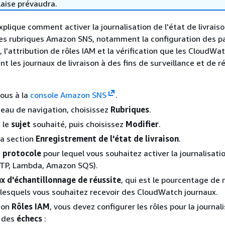
laise prévaudra.
xplique comment activer la journalisation de l'état de livrais
es rubriques Amazon SNS, notamment la configuration des 
, l'attribution de rôles IAM et la vérification que les CloudWa
t les journaux de livraison à des fins de surveillance et de r
ous à la
console Amazon SNS
.
eau de navigation, choisissez
Rubriques
.
 le
sujet
souhaité, puis choisissez
Modifier
.
la section
Enregistrement de l'état de livraison
.
e
protocole
pour lequel vous souhaitez activer la journalisatio
TP, Lambda, Amazon SQS).
x d'échantillonnage de réussite
, qui est le pourcentage de
 lesquels vous souhaitez recevoir des CloudWatch journaux.
ion
Rôles IAM
, vous devez configurer les rôles pour la journal
 des
échecs
: