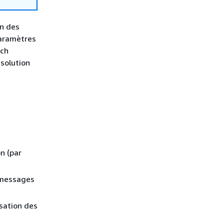
on des
paramètres
tch
ésolution
n (par
 messages
isation des