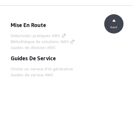
Mise En Route
haut
Didacticiels pratiques AWS
Bibliothèque de solutions AWS
Guides de décision AWS
Guides De Service
Choisir un service d'IA générative
Guides de service AWS
Didacticiels AWS CLI sur GitHub
Outils Pour Développeurs
Bibliothèque d'exemples de code AWS
AWS CLI
Centre de créateur AWS
Blog sur les outils AWS pour les
développeurs