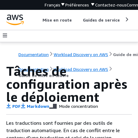
Français
Préférences
Contactez-nous
Comm
Mise en route
Guides de service
Out
Documentation
Workload Discovery on AWS
Tâches de
Documentation
Workload Discovery on AWS
Guide de mise en œuvre
configuration après
le déploiement
PDF
Markdown
Mode concentration
Les traductions sont fournies par des outils de
traduction automatique. En cas de conflit entre le
contenu d'une traduction et celui de la version