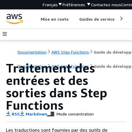
Français
Préférences
Contactez-nous
Comm
Mise en route
Guides de service
Out
Documentation
AWS Step Functions
Guide du développ
Traitement des
Documentation
AWS Step Functions
Guide du développ
entrées et des
sorties dans Step
Functions
RSS
Markdown
Mode concentration
Les traductions sont fournies par des outils de