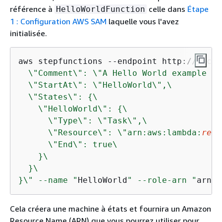
référence à
celle dans
Étape
HelloWorldFunction
1 : Configuration AWS SAM
laquelle vous l'avez
initialisée.
aws stepfunctions --endpoint http://local
  \"Comment\": \"A Hello World example of
  \"StartAt\": \"HelloWorld\",\

  \"States\": 
{
\

    \"HelloWorld\": 
{
\

      \"Type\": \"Task\",\

      \"Resource\": \"arn:aws:lambda:
regi
      \"End\": true\

    }\

  }\

}\" --name "
HelloWorld
" --role-arn "
arn:a
Cela créera une machine à états et fournira un Amazon
Resource Name (ARN) que vous pourrez utiliser pour