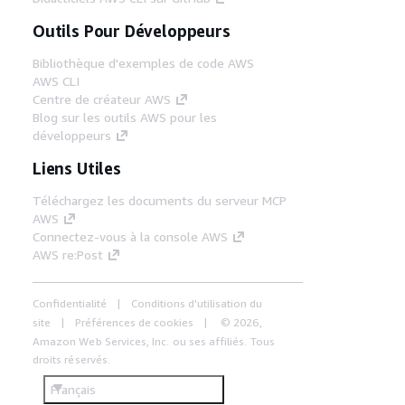
Outils Pour Développeurs
Bibliothèque d'exemples de code AWS
AWS CLI
Centre de créateur AWS
Blog sur les outils AWS pour les
développeurs
Liens Utiles
Téléchargez les documents du serveur MCP
AWS
Connectez-vous à la console AWS
AWS re:Post
Confidentialité
Conditions d'utilisation du
site
Préférences de cookies
© 2026,
Amazon Web Services, Inc. ou ses affiliés. Tous
droits réservés.
Français