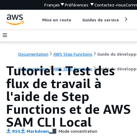
Français
Préférences
Contactez-nous
Comm
Mise en route
Guides de service
Out
Documentation
AWS Step Functions
Guide du développ
Tutoriel : Test des
Documentation
AWS Step Functions
Guide du développ
flux de travail à
l'aide de Step
Functions et de AWS
SAM CLI Local
RSS
Markdown
Mode concentration