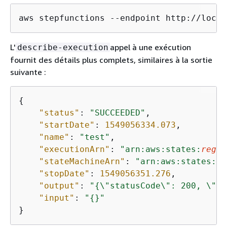
aws stepfunctions --endpoint http://local
L'
appel à une exécution
describe-execution
fournit des détails plus complets, similaires à la sortie
suivante :
{
"status"
: 
"SUCCEEDED"
, 

"startDate"
: 
1549056334.073
, 

"name"
: 
"test"
, 

"executionArn"
: 
"arn:aws:states:
regio
"stateMachineArn"
: 
"arn:aws:states:
re
"stopDate"
: 
1549056351.276
, 

"output"
: 
"
{
\"statusCode\": 200, \"bo
"input"
: 
"
{
}"
}