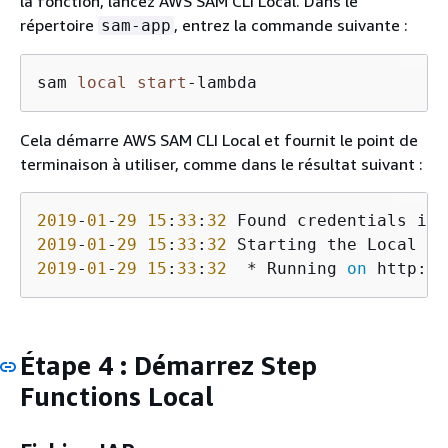
la fonction, lancez AWS SAM CLI Local. Dans le
répertoire
, entrez la commande suivante :
sam-app
sam 
local
start
-
lambda
Cela démarre AWS SAM CLI Local et fournit le point de
terminaison à utiliser, comme dans le résultat suivant :
2019
-
01
-
29
15
:
33
:
32
2019
-
01
-
29
15
:
33
:
32
2019
-
01
-
29
15
:
33
:
32
  * Running 
on
 http://
Étape 4 : Démarrez Step
Functions Local