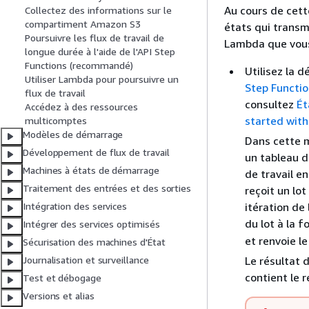
Au cours de cett
Collectez des informations sur le
compartiment Amazon S3
états qui transm
Poursuivre les flux de travail de
Lambda que vous
longue durée à l'aide de l'API Step
Functions (recommandé)
Utilisez la d
Utiliser Lambda pour poursuivre un
Step Functi
flux de travail
consultez
Ét
Accédez à des ressources
started with
multicomptes
Modèles de démarrage
Dans cette m
Développement de flux de travail
un tableau d
Machines à états de démarrage
de travail e
Traitement des entrées et des sorties
reçoit un lo
itération de l
Intégration des services
du lot à la 
Intégrer des services optimisés
et renvoie le
Sécurisation des machines d'État
Le résultat 
Journalisation et surveillance
contient le 
Test et débogage
Versions et alias