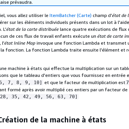
laise prévaudra.
el, vous allez utiliser le
ItemBatcher (Carte)
champ d'
état de 
érer sur les éléments individuels présents dans un lot à l'aid
 L'
état de la carte distribuée
lance quatre exécutions de flux d
cun de ces flux de travail enfants exécute un
état de carte i
 l'
état Inline Map
invoque une fonction Lambda et transmet u
 la fonction. La fonction Lambda traite ensuite l'élément et r
 une machine à états qui effectue la multiplication sur un tab
sons que le tableau d'entiers que vous fournissez en entrée 
et que le facteur de multiplication est
6, 7, 8, 9, 10]
7
ant formé après avoir multiplié ces entiers par un facteur de 
28, 35, 42, 49, 56, 63, 70]
Création de la machine à états