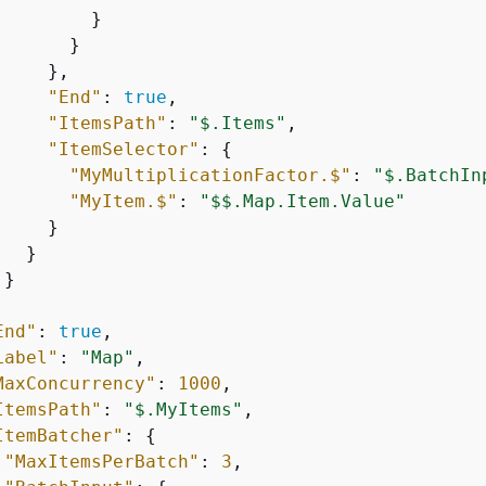
        }

      }

    },

"End"
: 
true
,

"ItemsPath"
: 
"$.Items"
,

"ItemSelector"
: 
{
"MyMultiplicationFactor.$"
: 
"$.BatchIn
"MyItem.$"
: 
"$$.Map.Item.Value"
    }

  }

}



End"
: 
true
,

Label"
: 
"Map"
,

MaxConcurrency"
: 
1000
,

ItemsPath"
: 
"$.MyItems"
,

ItemBatcher"
: 
{
"MaxItemsPerBatch"
: 
3
,
