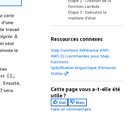
Étape 2 : Création de la
fonction Lambda
Étape 3 : Exécutez la
la carte
machine d'état
e d'une
e travail
ntégrée
. À
Ressources connexes
n seul
envoie le
Step Functions Référence d'API
AWS CLI commandes pour Step
Functions
Spécification linguistique d'Amazon
leau
States
est
[1,
. Ensuite,
Cette page vous a-t-elle été
7 sera.
utile ?
Oui
Non
Faire un commentaire