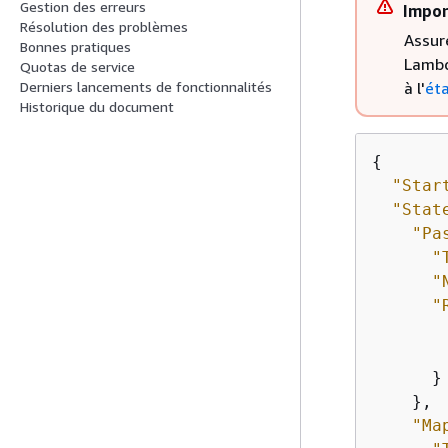
Gestion des erreurs
Impor
Résolution des problèmes
Assur
Bonnes pratiques
Lambd
Quotas de service
à l'
ét
Derniers lancements de fonctionnalités
Historique du document
{
"Star
"Stat
"Pa
"
"
"
      }

    },

"Ma