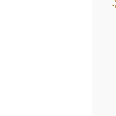
"
"
        
        