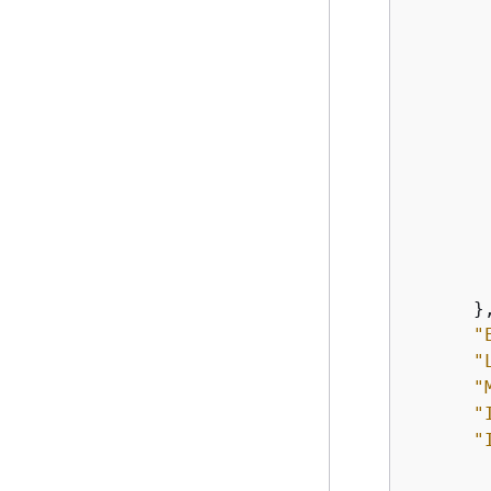
        
        
        
        
        
        
      },
"
"
"
"
"