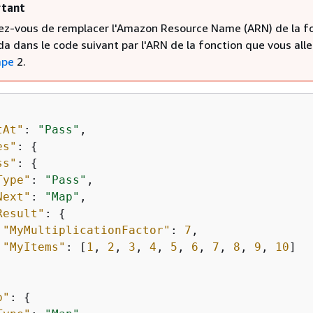
tant
ez-vous de remplacer l'Amazon Resource Name (ARN) de la f
a dans le code suivant par l'ARN de la fonction que vous alle
ape
2.
tAt"
: 
"Pass"
,

es"
: 
{
ss"
: 
{
Type"
: 
"Pass"
,

Next"
: 
"Map"
,

Result"
: 
{
"MyMultiplicationFactor"
: 
7
,

"MyItems"
: [
1
, 
2
, 
3
, 
4
, 
5
, 
6
, 
7
, 
8
, 
9
, 
10
]

p"
: 
{