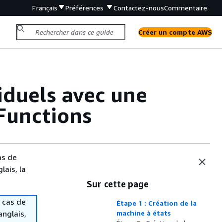
Français
Préférences
Contactez-nous
Commentaire
Créer un compte AWS
iduels avec une
Functions
as de
lais, la
Sur cette page
 cas de
Étape 1 : Création de la
anglais,
machine à états