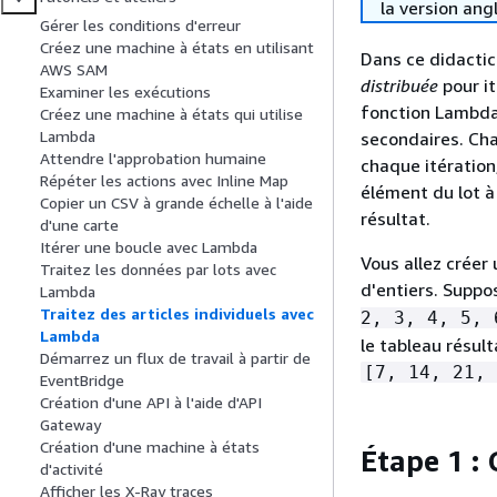
la version ang
Gérer les conditions d'erreur
Créez une machine à états en utilisant
Dans ce didactici
AWS SAM
distribuée
pour it
Examiner les exécutions
fonction Lambda.
Créez une machine à états qui utilise
Lambda
secondaires. Cha
Attendre l'approbation humaine
chaque itération,
Répéter les actions avec Inline Map
élément du lot à
Copier un CSV à grande échelle à l'aide
résultat.
d'une carte
Itérer une boucle avec Lambda
Vous allez créer
Traitez les données par lots avec
d'entiers. Suppo
Lambda
Traitez des articles individuels avec
2, 3, 4, 5, 
Lambda
le tableau résult
Démarrez un flux de travail à partir de
[7, 14, 21, 
EventBridge
Création d'une API à l'aide d'API
Gateway
Création d'une machine à états
Étape 1 : 
d'activité
Afficher les X-Ray traces