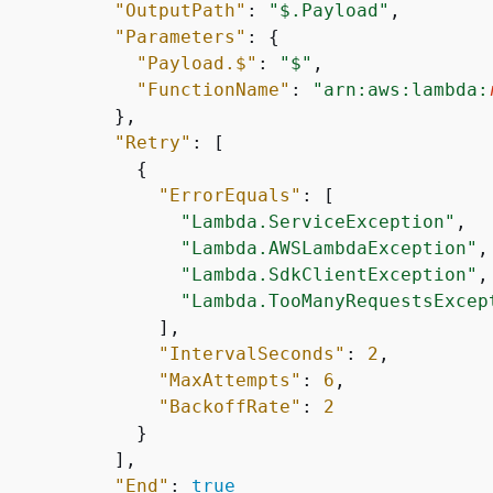
"OutputPath"
: 
"$.Payload"
,

"Parameters"
: 
{
"Payload.$"
: 
"$"
,

"FunctionName"
: 
"arn:aws:lambda:
           },

"Retry"
: [

{
"ErrorEquals"
: [

"Lambda.ServiceException"
,

"Lambda.AWSLambdaException"
,

"Lambda.SdkClientException"
,

"Lambda.TooManyRequestsExcep
               ],

"IntervalSeconds"
: 
2
,

"MaxAttempts"
: 
6
,

"BackoffRate"
: 
2
             }

           ],

"End"
: 
true