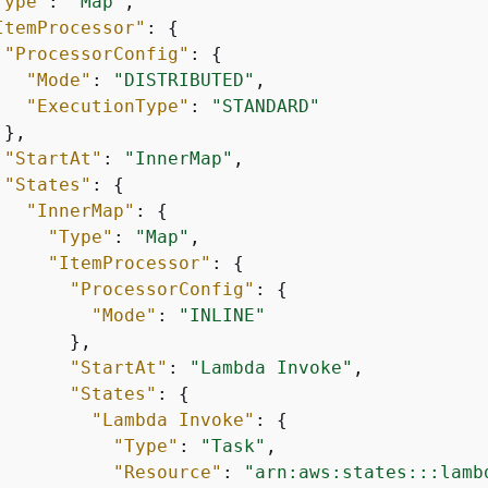
Type"
: 
"Map"
,

ItemProcessor"
: 
{
"ProcessorConfig"
: 
{
"Mode"
: 
"DISTRIBUTED"
,

"ExecutionType"
: 
"STANDARD"
},

"StartAt"
: 
"InnerMap"
,

"States"
: 
{
"InnerMap"
: 
{
"Type"
: 
"Map"
,

"ItemProcessor"
: 
{
"ProcessorConfig"
: 
{
"Mode"
: 
"INLINE"
      },

"StartAt"
: 
"Lambda Invoke"
,

"States"
: 
{
"Lambda Invoke"
: 
{
"Type"
: 
"Task"
,

"Resource"
: 
"arn:aws:states:::lamb