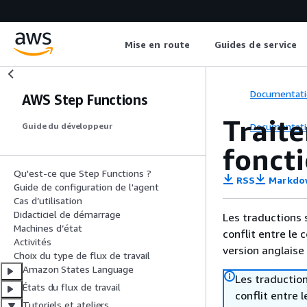
Mise en route
Guides de service
Documentati
AWS Step Functions
Trait
Documentati
Guide du développeur
fonct
Qu'est-ce que Step Functions ?
RSS
Markdo
Guide de configuration de l'agent
Cas d’utilisation
Didacticiel de démarrage
Les traductions 
Machines d’état
conflit entre le 
Activités
version anglaise
Choix du type de flux de travail
Amazon States Language
Les traduction
États du flux de travail
conflit entre 
Tutoriels et ateliers