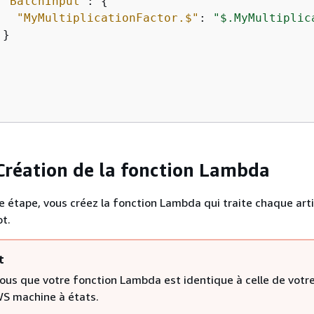
"BatchInput"
: 
{
"MyMultiplicationFactor.$"
: 
"$.MyMultiplic
}

 Création de la fonction Lambda
e étape, vous créez la fonction Lambda qui traite chaque arti
ot.
t
ous que votre fonction Lambda est identique à celle de votr
S machine à états.