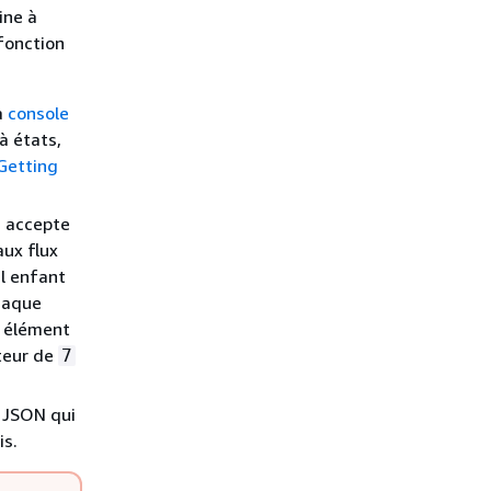
ine à
fonction
a
console
à états,
Getting
 accepte
aux flux
il enfant
haque
n élément
cteur de
7
u JSON qui
is.