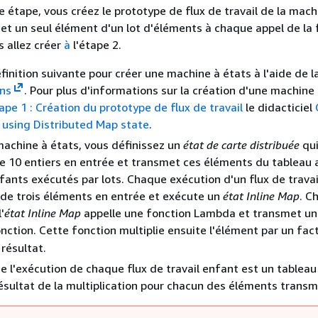
e étape, vous créez le prototype de flux de travail de la mach
et un seul élément d'un lot d'éléments à chaque appel de la 
 allez créer
à
l'étape 2.
éfinition suivante pour créer une machine à états à l'aide de l
ons
. Pour plus d'informations sur la création d'une machine 
ape 1 : Création du prototype de flux de travail
le didacticiel
 using Distributed Map state
.
achine à états, vous définissez un
état de carte distribuée
qui
e 10 entiers en entrée et transmet ces éléments du tableau 
nfants exécutés par lots. Chaque exécution d'un flux de trava
t de trois éléments en entrée et exécute un
état Inline Map
. C
'
état Inline Map
appelle une fonction Lambda et transmet u
fonction. Cette fonction multiplie ensuite l'élément par un fa
 résultat.
de l'exécution de chaque flux de travail enfant est un tablea
résultat de la multiplication pour chacun des éléments transm