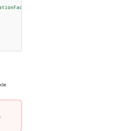
ationFactor"
cle
e