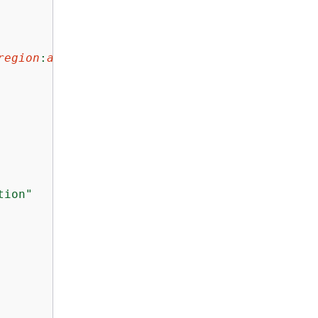
region
:
account-id
:function:
functionName
"
tion"