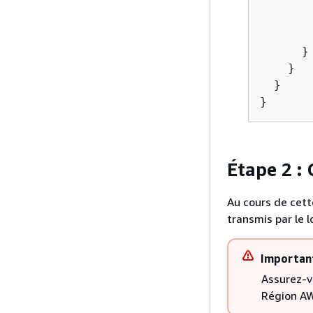
        
      }

    }

  }

}
Étape 2 :
Au cours de cett
transmis par le l
Importan
Assurez-v
Région AW