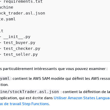
─ requirements.txt

chine

ock_trader.asl.json

e.yaml

t

 __init__.py

 test_buyer.py

─ test_checker.py

─ test_seller.py
iers particulièrement intéressants que vous pouvez examiner :
: contient le AWS SAM modèle qui définit les AWS ress
yaml
tion.
: contient la définition de 
ine/stockTrader.asl.json
pplication, qui est écrite dans
Utiliser Amazon States Langua
lux de travail Step Functions
.