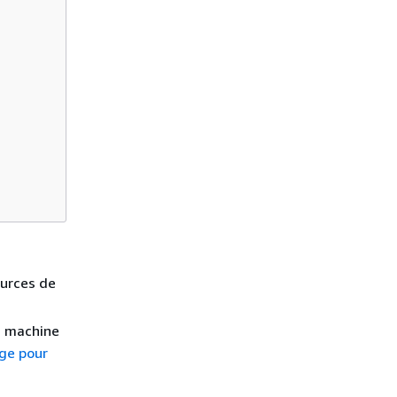
ources de
la machine
ge pour