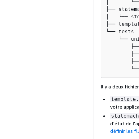
│       └─
├── statema
│   └── st
├── templat
└── tests

    └── uni
        ├──
        ├──
        ├─
        └─
Il y a deux fich
template.
votre applica
statemach
d'état de l'a
définir les f