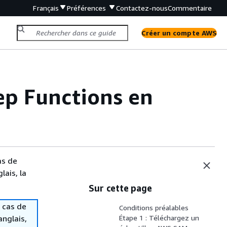
Français
Préférences
Contactez-nous
Commentaire
Créer un compte AWS
ep Functions en
as de
lais, la
Sur cette page
 cas de
Conditions préalables
anglais,
Étape 1 : Téléchargez un