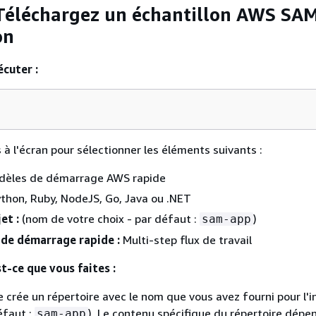
 Téléchargez un échantillon AWS SA
on
cuter :
s à l'écran pour sélectionner les éléments suivants :
èles de démarrage AWS rapide
thon, Ruby, NodeJS, Go, Java ou .NET
et :
(nom de votre choix - par défaut :
)
sam-app
 de démarrage rapide :
Multi-step flux de travail
-ce que vous faites :
rée un répertoire avec le nom que vous avez fourni pour l'i
éfaut :
). Le contenu spécifique du répertoire dépe
sam-app