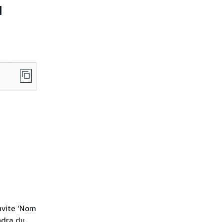
M
nvite 'Nom
ndra du