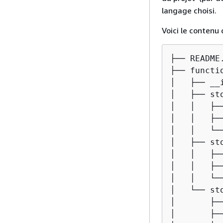
langage choisi.
Voici le contenu 
├── README.
├── functio
│   ├── __i
│   ├── sto
│   │   ├──
│   │   ├──
│   │   └─
│   ├── sto
│   │   ├──
│   │   ├──
│   │   └─
│   └── sto
│       ├──
│       ├──