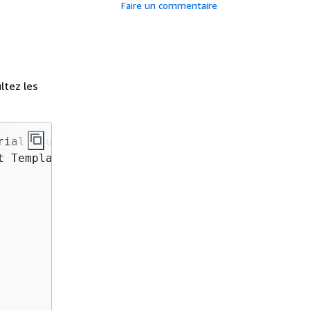
Faire un commentaire
ltez les
ial you

 Template
