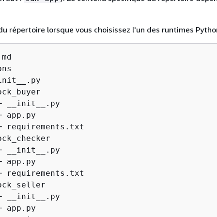
du répertoire lorsque vous choisissez l'un des runtimes Pytho
md

ns

nit__.py

ck_buyer

 __init__.py

 app.py

─ requirements.txt

ck_checker

 __init__.py

 app.py

─ requirements.txt

ck_seller

 __init__.py

 app.py
