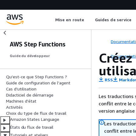
Mise en route
Guides de service
Documentati
AWS Step Functions
Créez
Documentati
Guide du développeur
utili
Qu'est-ce que Step Functions ?
RSS
Markdo
Guide de configuration de l'agent
Cas d’utilisation
Didacticiel de démarrage
Les traductions 
Machines d’état
conflit entre le 
Activités
version anglaise
Choix du type de flux de travail
Amazon States Language
Les traduction
États du flux de travail
conflit entre 
Tutoriels et ateliers