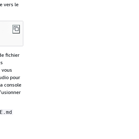
e vers le
e fichier
es
i vous
udio pour
la console
fusionner
E.md