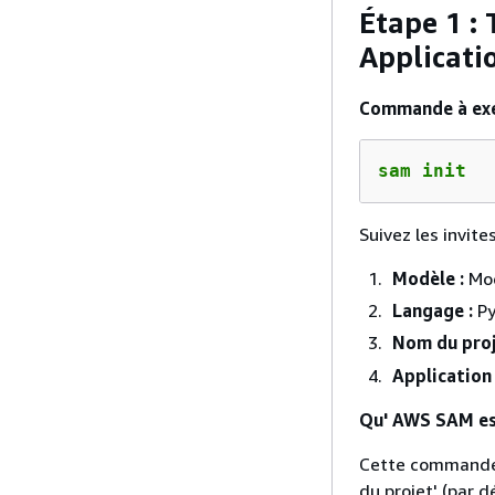
Étape 1 :
Applicati
Commande à exé
sam init
Suivez les invite
Modèle :
Mod
Langage :
Py
Nom du proj
Application
Qu' AWS SAM est
Cette commande c
du projet' (par d