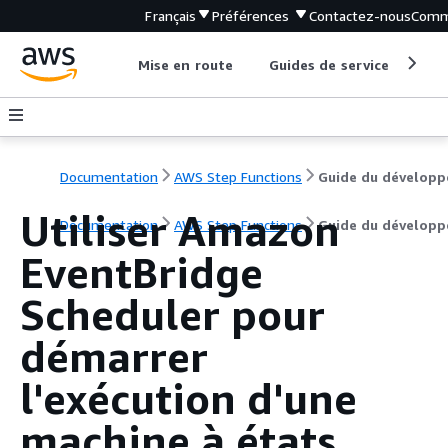
Français
Préférences
Contactez-nous
Comm
Mise en route
Guides de service
Out
Documentation
AWS Step Functions
Guide du développ
Utiliser Amazon
Documentation
AWS Step Functions
Guide du développ
EventBridge
Scheduler pour
démarrer
l'exécution d'une
machine à états