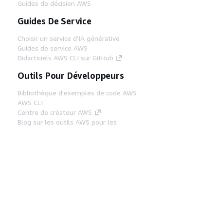
Guides de décision AWS
Guides De Service
Choisir un service d'IA générative
Guides de service AWS
Didacticiels AWS CLI sur GitHub
Outils Pour Développeurs
Bibliothèque d'exemples de code AWS
AWS CLI
Centre de créateur AWS
Blog sur les outils AWS pour les
développeurs
Liens Utiles
Téléchargez les documents du serveur MCP
AWS
Connectez-vous à la console AWS
AWS re:Post