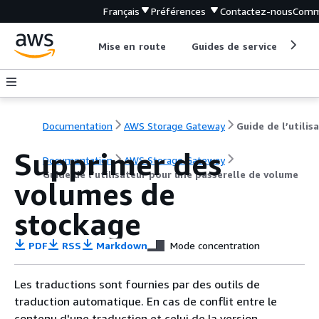
Français
Préférences
Contactez-nous
Comm
Mise en route
Guides de service
Out
Documentation
AWS Storage Gateway
Supprimer des
Documentation
AWS Storage Gateway
Guide de l’utilisateur pour une passerelle de volume
volumes de
stockage
PDF
RSS
Markdown
Mode concentration
Les traductions sont fournies par des outils de
traduction automatique. En cas de conflit entre le
contenu d'une traduction et celui de la version