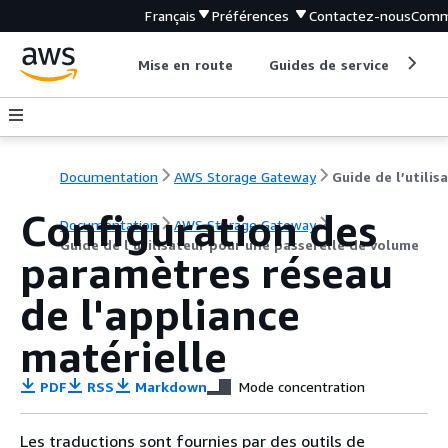
Français
Préférences
Contactez-nous
Comm
Mise en route
Guides de service
Out
Documentation
AWS Storage Gateway
Configuration des
Documentation
AWS Storage Gateway
Guide de l’utilisateur pour une passerelle de volume
paramètres réseau
de l'appliance
matérielle
PDF
RSS
Markdown
Mode concentration
Les traductions sont fournies par des outils de