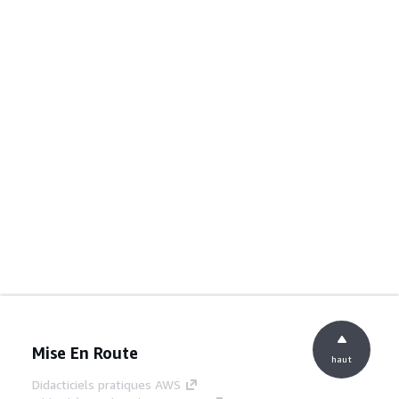
Mise En Route
haut
Didacticiels pratiques AWS