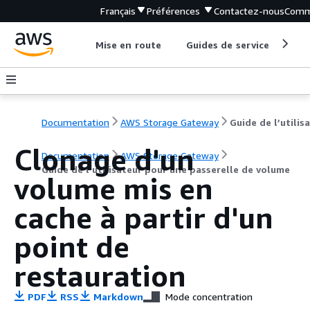
Français
Préférences
Contactez-nous
Comm
Mise en route
Guides de service
Out
Documentation
AWS Storage Gateway
Clonage d'un
Documentation
AWS Storage Gateway
Guide de l’utilisateur pour une passerelle de volume
volume mis en
cache à partir d'un
point de
restauration
PDF
RSS
Markdown
Mode concentration