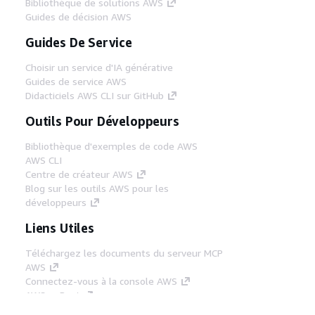
Bibliothèque de solutions AWS
Guides de décision AWS
Guides De Service
Choisir un service d'IA générative
Guides de service AWS
Didacticiels AWS CLI sur GitHub
Outils Pour Développeurs
Bibliothèque d'exemples de code AWS
AWS CLI
Centre de créateur AWS
Blog sur les outils AWS pour les
développeurs
Liens Utiles
Téléchargez les documents du serveur MCP
AWS
Connectez-vous à la console AWS
AWS re:Post