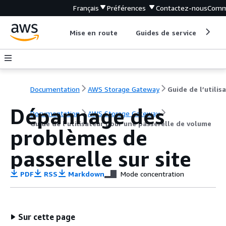
Français
Préférences
Contactez-nous
Comm
Mise en route
Guides de service
Out
Documentation
AWS Storage Gateway
Dépannage des
Documentation
AWS Storage Gateway
Guide de l’utilisateur pour une passerelle de volume
problèmes de
passerelle sur site
PDF
RSS
Markdown
Mode concentration
Sur cette page