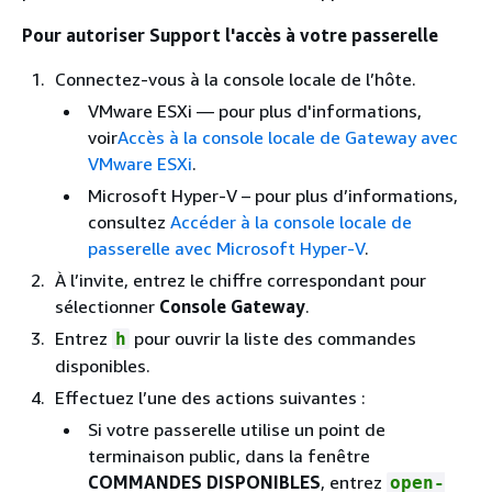
passerelle échoue s’il y a
Pour autoriser Support l'accès à votre passerelle
moins de 7,5 Go de RAM.
Pour plus d'informations,
Connectez-vous à la console locale de l’hôte.
consultez
Conditions
VMware ESXi — pour plus d'informations,
requises pour configurer
voir
Accès à la console locale de Gateway avec
Volume Gateway
.
VMware ESXi
.
Vous devez
Pour plus d’informations sur
Microsoft Hyper-V – pour plus d’informations,
supprimer un
la suppression d’un disque
consultez
Accéder à la console locale de
disque alloué
alloué comme espace de
passerelle avec Microsoft Hyper-V
.
en tant
tampon de chargement,
À l’invite, entrez le chiffre correspondant pour
qu’espace de
consultez
Suppression de
sélectionner
Console Gateway
.
tampon de
disques de votre passerelle
.
Entrez
pour ouvrir la liste des commandes
h
chargement.
disponibles.
Par exemple,
Effectuez l’une des actions suivantes :
vous devrez
peut-être
Si votre passerelle utilise un point de
réduire la
terminaison public, dans la fenêtre
quantité
COMMANDES DISPONIBLES
, entrez
open-