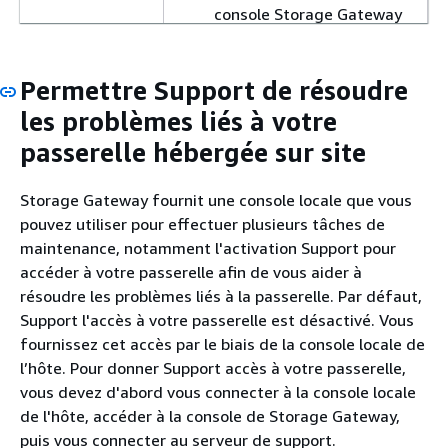
console Storage Gateway
et de l’assistant
Configurer et activer la
Permettre Support de résoudre
passerelle
.
Le certificat SSL ne
les problèmes liés à votre
validation/inspection doit
passerelle hébergée sur site
pas être activé. Storage
Gateway utilise
Storage Gateway fournit une console locale que vous
l'authentification TLS
pouvez utiliser pour effectuer plusieurs tâches de
mutuelle qui échouera si
maintenance, notamment l'activation Support pour
une application tierce
accéder à votre passerelle afin de vous aider à
tente d'obtenir l'un
résoudre les problèmes liés à la passerelle. Par défaut,
intercept/sign ou l'autre
Support l'accès à votre passerelle est désactivé. Vous
des certificats.
fournissez cet accès par le biais de la console locale de
Vérifiez que votre
l’hôte. Pour donner Support accès à votre passerelle,
machine virtuelle dispose
vous devez d'abord vous connecter à la console locale
d’au moins 7,5 Go de
de l'hôte, accéder à la console de Storage Gateway,
RAM. L’attribution de la
puis vous connecter au serveur de support.