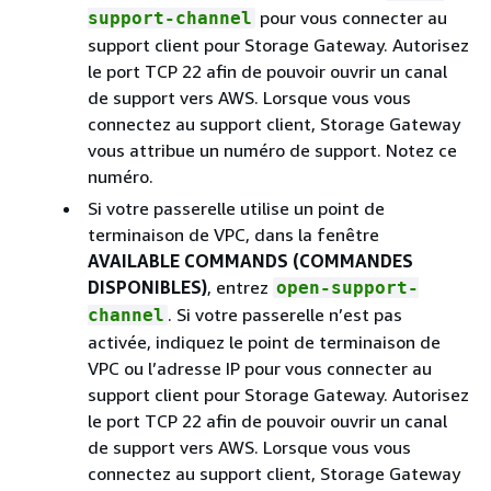
d’espace du
pour vous connecter au
support-channel
tampon de
support client pour Storage Gateway. Autorisez
chargement
le port TCP 22 afin de pouvoir ouvrir un canal
d’une
de support vers AWS. Lorsque vous vous
passerelle ou
connectez au support client, Storage Gateway
remplacer un
vous attribue un numéro de support. Notez ce
disque utilisé
numéro.
comme
Si votre passerelle utilise un point de
tampon de
terminaison de VPC, dans la fenêtre
chargement
AVAILABLE COMMANDS (COMMANDES
qui a échoué.
DISPONIBLES)
, entrez
open-support-
Vous avez
Vous pouvez améliorer la
. Si votre passerelle n’est pas
channel
besoin
bande passante de votre
activée, indiquez le point de terminaison de
d’améliorer la
passerelle AWS en
VPC ou l’adresse IP pour vous connecter au
bande
configurant votre connexion
support client pour Storage Gateway. Autorisez
passante
Internet AWS sur un
le port TCP 22 afin de pouvoir ouvrir un canal
entre votre
adaptateur réseau (NIC)
de support vers AWS. Lorsque vous vous
passerelle et
distinct de celui qui connecte
connectez au support client, Storage Gateway