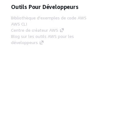
Outils Pour Développeurs
Bibliothèque d'exemples de code AWS
AWS CLI
Centre de créateur AWS
Blog sur les outils AWS pour les
développeurs
Liens Utiles
Téléchargez les documents du serveur MCP
AWS
Connectez-vous à la console AWS
AWS re:Post
Confidentialité
Conditions d'utilisation du
site
Préférences de cookies
© 2026,
Amazon Web Services, Inc. ou ses affiliés. Tous
droits réservés.
Français