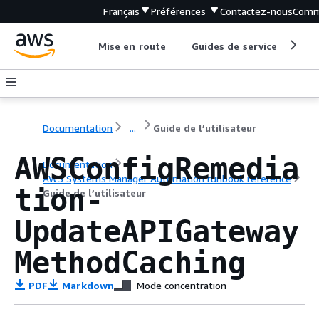
Français
Préférences
Contactez-nous
Comm
Mise en route
Guides de service
Out
Documentation
...
Guide de l’utilisateur
AWSConfigRemedia
Documentation
AWS Systems Manager Automation runbook reference
tion-
Guide de l’utilisateur
UpdateAPIGateway
MethodCaching
PDF
Markdown
Mode concentration