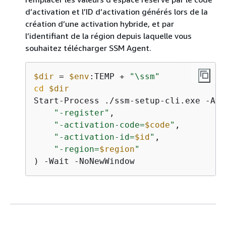
d’activation et l’ID d’activation générés lors de la
création d’une activation hybride, et par
l’identifiant de la région depuis laquelle vous
souhaitez télécharger SSM Agent.
$dir
 = 
$env
:TEMP + 
"\ssm"
cd
$dir
Start-Process ./ssm-setup-cli.exe -Arg
"-register"
,

"-activation-code=
$code
"
,

"-activation-id=
$id
"
,

"-region=
$region
"
) -Wait -NoNewWindow