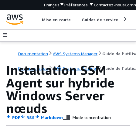
Français
Préférences
Contactez-nous
Comm
Mise en route
Guides de service
Out
Documentation
AWS Systems Manager
Installation SSM
Documentation
AWS Systems Manager
Guide de l’utili
Agent sur hybride
Windows Server
nœuds
PDF
RSS
Markdown
Mode concentration