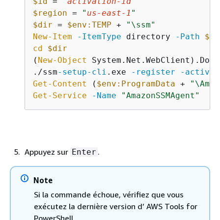
$id
 = 
"
activation-id
"
$region
 = 
"
us-east-1
"
$dir
 = 
$env:TEMP
 + 
"\ssm"
New-Item
-ItemType
 directory 
-Path
$di
cd
$dir
(
New-Object
 System.Net.WebClient).Down
./ssm
-setup
-cli
.exe 
-register
-activat
Get-Content
 (
$env:ProgramData
 + 
"\Amaz
Get-Service
-Name
"AmazonSSMAgent"
Appuyez sur
.
Enter
Note
Si la commande échoue, vérifiez que vous
exécutez la dernière version d’ AWS Tools for
PowerShell.