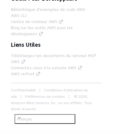
Bibliothèque d'exemples de code AWS
AWS CLI
Centre de créateur AWS
Blog sur les outils AWS pour les
développeurs
Liens Utiles
Téléchargez les documents du serveur MCP
AWS
Connectez-vous à la console AWS
AWS re:Post
Confidentialité
Conditions d'utilisation du
site
Préférences de cookies
© 2026,
Amazon Web Services, Inc. ou ses affiliés. Tous
droits réservés.
Français