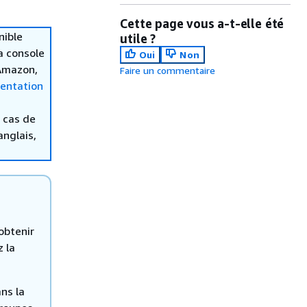
Cette page vous a-t-elle été
nible
utile ?
la console
Oui
Non
 Amazon,
Faire un commentaire
entation
 cas de
anglais,
 obtenir
z la
ns la