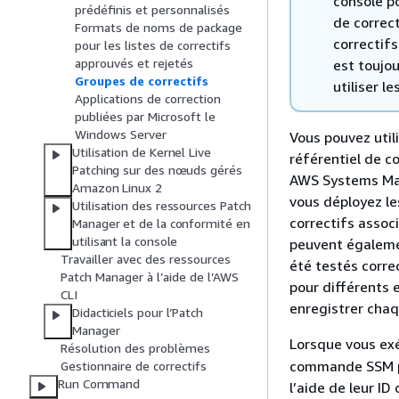
console p
prédéfinis et personnalisés
de correct
Formats de noms de package
correctif
pour les listes de correctifs
approuvés et rejetés
est toujo
Groupes de correctifs
utiliser l
Applications de correction
publiées par Microsoft le
Windows Server
Vous pouvez util
Utilisation de Kernel Live
référentiel de c
Patching sur des nœuds gérés
AWS Systems Man
Amazon Linux 2
vous déployez le
Utilisation des ressources Patch
correctifs assoc
Manager et de la conformité en
utilisant la console
peuvent égalemen
Travailler avec des ressources
été testés corre
Patch Manager à l’aide de l’AWS
pour différents 
CLI
enregistrer chaq
Didacticiels pour l’Patch
Manager
Lorsque vous ex
Résolution des problèmes
commande SSM pou
Gestionnaire de correctifs
Run Command
l’aide de leur I