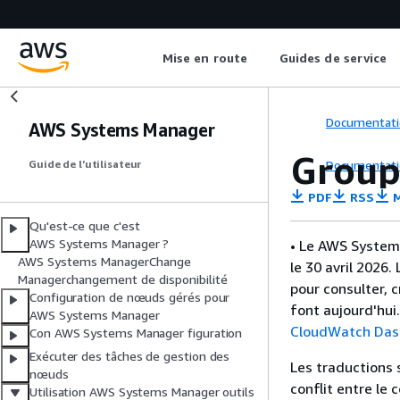
Mise en route
Guides de service
Documentati
AWS Systems Manager
Groupe
Documentati
Guide de l’utilisateur
PDF
RSS
M
Qu'est-ce que c'est
AWS Systems Manager ?
• Le AWS System
AWS Systems ManagerChange
le 30 avril 2026
Managerchangement de disponibilité
pour consulter, 
Configuration de nœuds gérés pour
font aujourd'hui
AWS Systems Manager
CloudWatch Das
Con AWS Systems Manager figuration
Exécuter des tâches de gestion des
Les traductions 
nœuds
conflit entre le 
Utilisation AWS Systems Manager outils