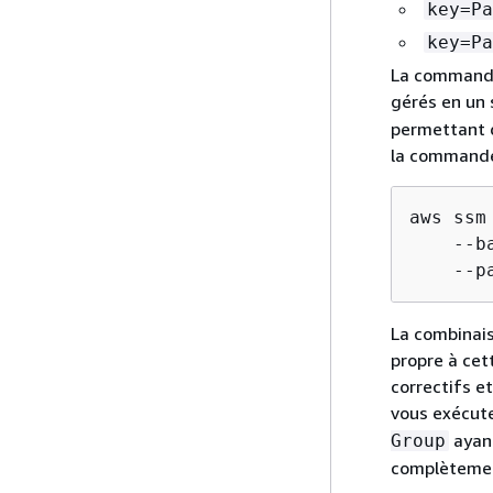
key=Pa
key=Pa
La commande
gérés en un 
permettant d
la commande
aws ssm
    --b
    --p
La combinais
propre à ce
correctifs et
vous exécut
ayant
Group
complètemen