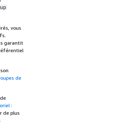
up
érés, vous
fs.
s garantit
référentiel
 son
roupes de
 de
riel :
r de plus
s