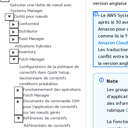
version anglaise
Exécuter une tâche de nœud avec
Systems Manager
• Le AWS Syst
Outils pour nœuds
après le 30 av
Conformité
Amazon pour c
Distributor
comme ils le f
Fleet Manager
Amazon Clou
Activations hybrides
Les traduction
Inventory
conflit entre 
Patch Manager
la version ang
Configurations de la politique de
correctifs dans Quick Setup
Gestionnaire de correctifs
Note
conditions préalables
Les groupe
Fonctionnement des opérations
Patch Manager
d'applica
Documents de commande SSM
des inform
pour l’application de correctifs
rubrique
C
sur les nœuds gérés
Références de correctifs
La fonctio
Référentiels de correctifs