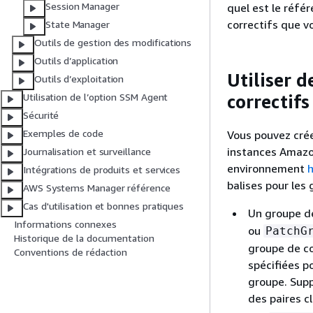
Session Manager
quel est le référ
correctifs que v
State Manager
Outils de gestion des modifications
Outils d’application
Utiliser d
Outils d’exploitation
correctifs
Utilisation de l’option SSM Agent
Sécurité
Exemples de code
Vous pouvez crée
instances Amazo
Journalisation et surveillance
environnement
h
Intégrations de produits et services
balises pour les 
AWS Systems Manager référence
Cas d'utilisation et bonnes pratiques
Un groupe de 
Informations connexes
ou
PatchG
Historique de la documentation
groupe de co
Conventions de rédaction
spécifiées p
groupe. Supp
des paires c