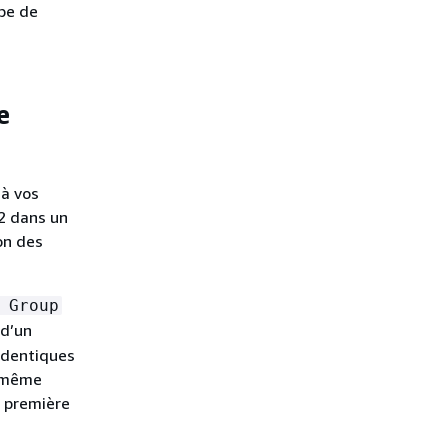
upe de
e
 à vos
2 dans un
ion des
 Group
 d’un
identiques
u même
a première