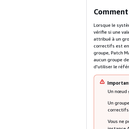
Comment 
Lorsque le systè
vérifie si une va
attribué à un gr
correctifs est en
groupe, Patch Ma
aucun groupe de
d'utiliser le réf
Importan
Un nœud g
Un groupe 
correctif
Vous ne p
instance 