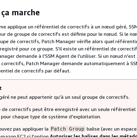
ça marche
me applique un référentiel de correctifs à un nœud géré, SS
leur de groupe de correctifs est définie pour le nœud. Si le n
oupe de correctifs, Patch Manager vérifie alors quel référenti
registré pour ce groupe. S'il existe un référentiel de correcti
nager demande à l'SSM Agent de l'utiliser. Si un nœud n'est 
 correctifs, Patch Manager demande automatiquement à S
érentiel de correctifs par défaut.
t
éré ne peut appartenir qu'à un seul groupe de correctifs.
de correctifs peut être enregistré avec un seule référentiel
s pour chaque type de système d'exploitation.
ouvez pas appliquer la
balise (avec un espace
Patch Group
Amazon EC2 si l'option
Autoriser les balises dans les métad