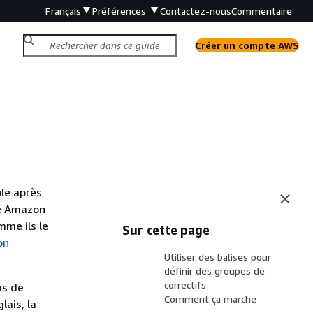
Français
Préférences
Contactez-nous
Commentaire
Créer un compte AWS
le après
le Amazon
mme ils le
Sur cette page
on
Utiliser des balises pour
définir des groupes de
correctifs
as de
Comment ça marche
lais, la