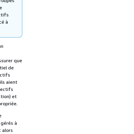
groupes
e
tifs
cé à
un
ssurer que
tiel de
ctifs
ls aient
ectifs
tion) et
ropriée.
e
 gérés à
 alors