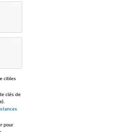
e cibles
de clés de
e).
nstances
ur
pour
e