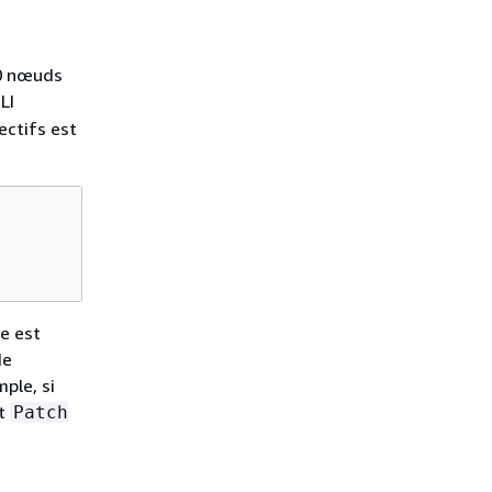
10 nœuds
LI
ectifs est
e est
de
mple, si
t
Patch