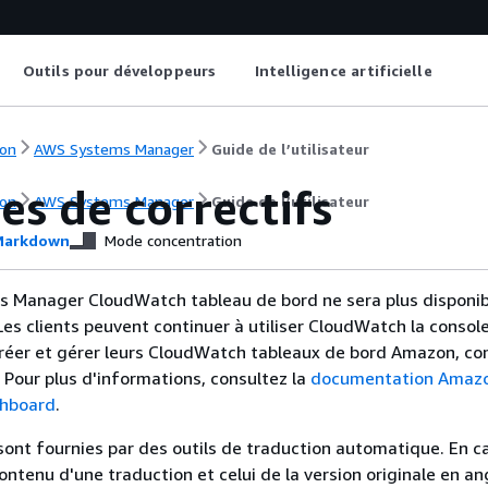
Outils pour développeurs
Intelligence artificielle
on
AWS Systems Manager
Guide de l’utilisateur
s de correctifs
on
AWS Systems Manager
Guide de l’utilisateur
arkdown
Mode concentration
s Manager CloudWatch tableau de bord ne sera plus disponib
. Les clients peuvent continuer à utiliser CloudWatch la conso
créer et gérer leurs CloudWatch tableaux de bord Amazon, co
. Pour plus d'informations, consultez la
documentation Amaz
hboard
.
sont fournies par des outils de traduction automatique. En c
contenu d'une traduction et celui de la version originale en ang