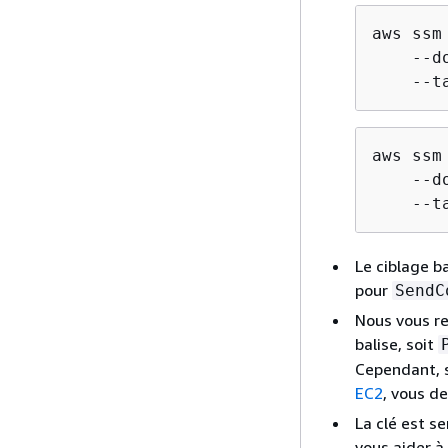
aws ssm
    --d
    --t
aws ssm
    --d
    --t
Le ciblage b
pour
SendC
Nous vous re
balise, soit
Cependant, 
EC2
, vous de
La clé est s
vous aider à