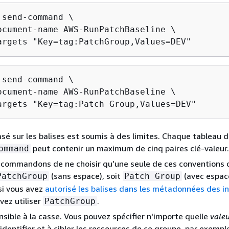
 send-command \

ocument-name AWS-RunPatchBaseline \

argets "Key=tag:PatchGroup,Values=DEV"
 send-command \

ocument-name AWS-RunPatchBaseline \

argets "Key=tag:Patch Group,Values=DEV"
asé sur les balises est soumis à des limites. Chaque tableau d
peut contenir un maximum de cinq paires clé-valeur.
ommand
commandons de ne choisir qu’une seule de ces conventions 
(sans espace), soit
(avec espac
PatchGroup
Patch Group
si vous avez
autorisé les balises dans les métadonnées des i
vez utiliser
.
PatchGroup
ensible à la casse. Vous pouvez spécifier n'importe quelle
vale
 identifier et à cibler les ressources de ce groupe, par exempl