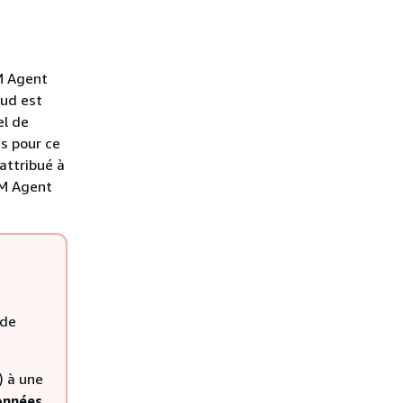
M Agent
œud est
el de
fs pour ce
attribué à
SM Agent
 de
) à une
onnées