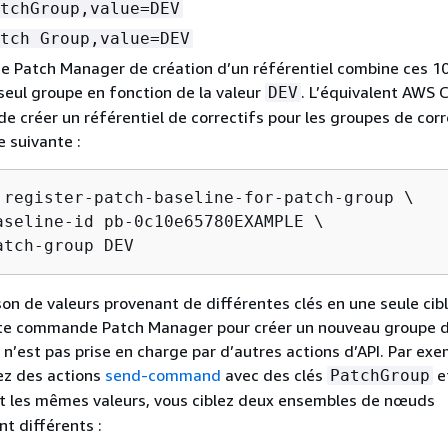
tchGroup,value=DEV
tch Group,value=DEV
 Patch Manager de création d’un référentiel combine ces 
seul groupe en fonction de la valeur
. L’équivalent AWS C
DEV
e créer un référentiel de correctifs pour les groupes de corr
 suivante :
 register-patch-baseline-for-patch-group \

aseline-id pb-0c10e65780EXAMPLE \

atch-group DEV
on de valeurs provenant de différentes clés en une seule cibl
tte commande Patch Manager pour créer un nouveau groupe 
 n’est pas prise en charge par d’autres actions d’API. Par exe
ez des actions
send-command
avec des clés
e
PatchGroup
 les mêmes valeurs, vous ciblez deux ensembles de nœuds
t différents :