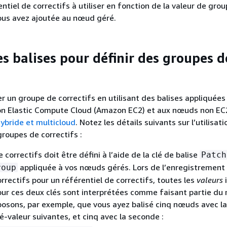
entiel de correctifs à utiliser en fonction de la valeur de gro
ous avez ajoutée au nœud géré.
es balises pour définir des groupes d
r un groupe de correctifs en utilisant des balises appliquées
n Elastic Compute Cloud (Amazon EC2) et aux nœuds non EC
ybride et multicloud
. Notez les détails suivants sur l’utilisat
groupes de correctifs :
correctifs doit être défini à l’aide de la clé de balise
Patch
appliquée à vos nœuds gérés. Lors de l’enregistrement
roup
rrectifs pour un référentiel de correctifs, toutes les
valeurs
our ces deux clés sont interprétées comme faisant partie d
osons, par exemple, que vous ayez balisé cinq nœuds avec l
lé-valeur suivantes, et cinq avec la seconde :