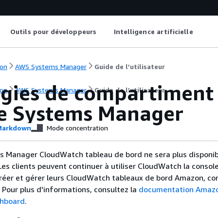
Outils pour développeurs
Intelligence artificielle
on
AWS Systems Manager
Guide de l’utilisateur
égies de compartiment 
on
AWS Systems Manager
Guide de l’utilisateur
ée Systems Manager
arkdown
Mode concentration
s Manager CloudWatch tableau de bord ne sera plus disponib
. Les clients peuvent continuer à utiliser CloudWatch la conso
créer et gérer leurs CloudWatch tableaux de bord Amazon, co
. Pour plus d'informations, consultez la
documentation Amaz
hboard
.