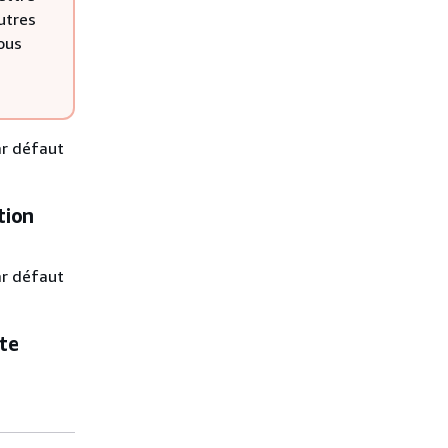
utres
ous
ar défaut
tion
ar défaut
te