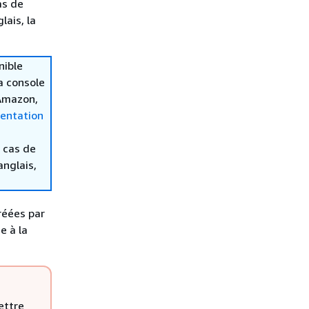
as de
lais, la
nible
la console
 Amazon,
entation
 cas de
anglais,
réées par
e à la
ettre