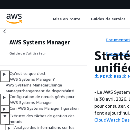
Mise en route
Guides de service
Documentati
AWS Systems Manager
Strat
Documentati
Guide de l’utilisateur
unifi
Qu'est-ce que c'est
PDF
RSS
M
AWS Systems Manager ?
AWS Systems ManagerChange
Managerchangement de disponibilité
• Le AWS System
Configuration de nœuds gérés pour
le 30 avril 2026
AWS Systems Manager
pour consulter, 
Con AWS Systems Manager figuration
font aujourd'hui
Exécuter des tâches de gestion des
CloudWatch Das
nœuds
Analyse des informations sur les