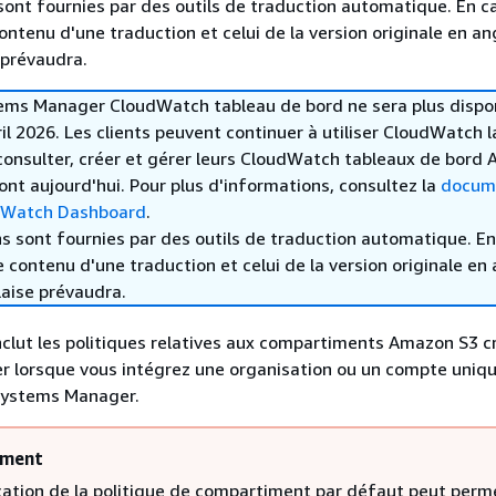
sont fournies par des outils de traduction automatique. En c
contenu d'une traduction et celui de la version originale en ang
 prévaudra.
ems Manager CloudWatch tableau de bord ne sera plus dispo
ril 2026. Les clients peuvent continuer à utiliser CloudWatch 
onsulter, créer et gérer leurs CloudWatch tableaux de bord
ont aujourd'hui. Pour plus d'informations, consultez la
docum
dWatch Dashboard
.
s sont fournies par des outils de traduction automatique. En
le contenu d'une traduction et celui de la version originale en 
laise prévaudra.
nclut les politiques relatives aux compartiments Amazon S3 c
 lorsque vous intégrez une organisation ou un compte uniqu
 Systems Manager.
ement
cation de la politique de compartiment par défaut peut perm