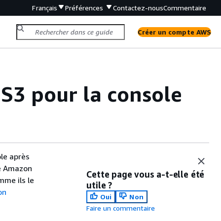
Français
Préférences
Contactez-nous
Commentaire
Créer un compte AWS
S3 pour la console
le après
le Amazon
Cette page vous a-t-elle été
mme ils le
utile ?
on
Oui
Non
Faire un commentaire