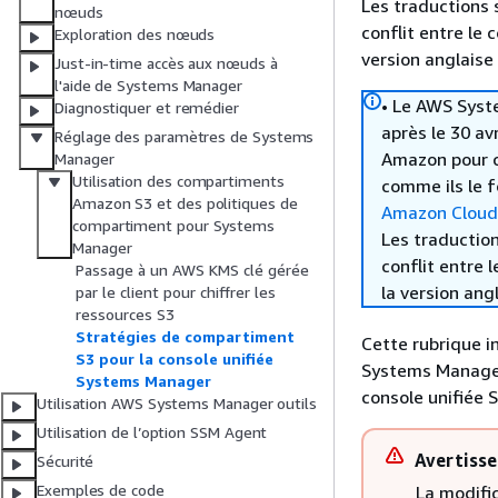
Les traductions 
nœuds
conflit entre le 
Exploration des nœuds
version anglaise
Just-in-time accès aux nœuds à
l'aide de Systems Manager
• Le AWS Syst
Diagnostiquer et remédier
après le 30 av
Réglage des paramètres de Systems
Amazon pour c
Manager
Utilisation des compartiments
comme ils le f
Amazon S3 et des politiques de
Amazon Clou
compartiment pour Systems
Les traduction
Manager
conflit entre 
Passage à un AWS KMS clé gérée
la version ang
par le client pour chiffrer les
ressources S3
Stratégies de compartiment
Cette rubrique i
S3 pour la console unifiée
Systems Manager
Systems Manager
console unifiée
Utilisation AWS Systems Manager outils
Utilisation de l’option SSM Agent
Avertiss
Sécurité
Exemples de code
La modifi