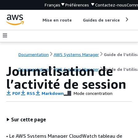
Français
Préférences
Contactez-nous
Comm
Mise en route
Guides de service
Out
Documentation
AWS Systems Manager
Journalisation de
Documentation
AWS Systems Manager
Guide de l’utili
l’activité de session
PDF
RSS
Markdown
Mode concentration
Sur cette page
• Le AWS Systems Manager CloudWatch tableau de