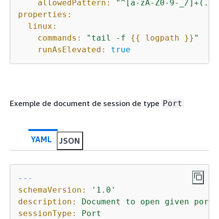
allowedPattern:
"^[a-zA-Z0-9-_/]+(.lo
properties:
linux:
commands:
"tail -f 
{
{
 logpath }}
"
runAsElevated:
true
Exemple de document de session de type
Port
YAML
JSON
---
schemaVersion:
'1.0'
description:
Document
to
open
given
port
sessionType:
Port