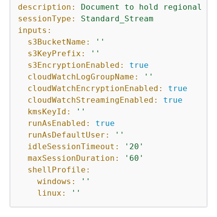
description:
Document
to
hold
regional
se
sessionType:
Standard_Stream
inputs:
s3BucketName:
''
s3KeyPrefix:
''
s3EncryptionEnabled:
true
cloudWatchLogGroupName:
''
cloudWatchEncryptionEnabled:
true
cloudWatchStreamingEnabled:
true
kmsKeyId:
''
runAsEnabled:
true
runAsDefaultUser:
''
idleSessionTimeout:
'20'
maxSessionDuration:
'60'
shellProfile:
windows:
''
linux:
''