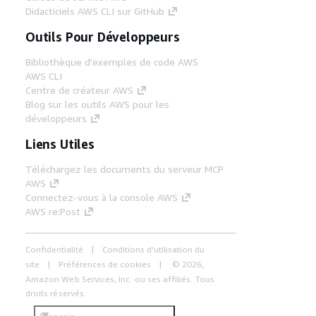
Didacticiels AWS CLI sur GitHub
Outils Pour Développeurs
Bibliothèque d'exemples de code AWS
AWS CLI
Centre de créateur AWS
Blog sur les outils AWS pour les
développeurs
Liens Utiles
Téléchargez les documents du serveur MCP
AWS
Connectez-vous à la console AWS
AWS re:Post
Confidentialité
Conditions d'utilisation du
site
Préférences de cookies
© 2026,
Amazon Web Services, Inc. ou ses affiliés. Tous
droits réservés.