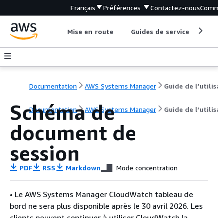
Français
Préférences
Contactez-nous
Comm
Mise en route
Guides de service
Out
Documentation
AWS Systems Manager
Schéma de
Documentation
AWS Systems Manager
Guide de l’utili
document de
session
PDF
RSS
Markdown
Mode concentration
• Le AWS Systems Manager CloudWatch tableau de
bord ne sera plus disponible après le 30 avril 2026. Les
clients peuvent continuer à utiliser CloudWatch la