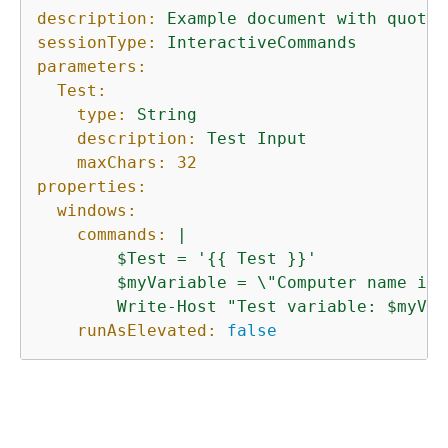
description:
Example
document
with
quotat
sessionType:
InteractiveCommands
parameters:
Test:
type:
String
description:
Test
Input
maxChars:
32
properties:
windows:
commands:
|

        $Test = '
{
{
 Test }}'

        $myVariable = \"Computer name is 
runAsElevated:
false