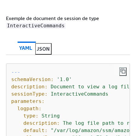
Exemple de document de session de type
InteractiveCommands
YAML
JSON
---
schemaVersion:
'1.0'
description:
Document
to
view
a
log
file
sessionType:
InteractiveCommands
parameters:
logpath:
type:
String
description:
The
log
file
path
to
rea
default:
"/var/log/amazon/ssm/amazon-