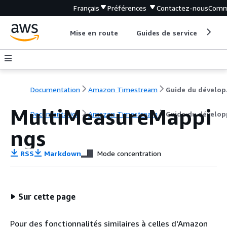
Français
Préférences
Contactez-nous
Comm
Mise en route
Guides de service
Out
Documentation
Amazon Timestream
Gu
MultiMeasureMappi
Documentation
Amazon Timestream
Guide du dévelop
ngs
RSS
Markdown
Mode concentration
Sur cette page
Pour des fonctionnalités similaires à celles d'Amazon