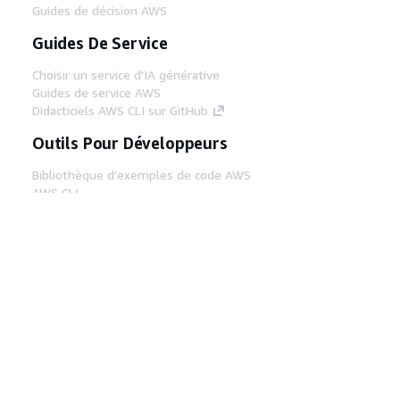
Guides de décision AWS
Guides De Service
Choisir un service d'IA générative
Guides de service AWS
Didacticiels AWS CLI sur GitHub
Outils Pour Développeurs
Bibliothèque d'exemples de code AWS
AWS CLI
Centre de créateur AWS
Blog sur les outils AWS pour les
développeurs
Liens Utiles
Téléchargez les documents du serveur MCP
AWS
Connectez-vous à la console AWS
AWS re:Post