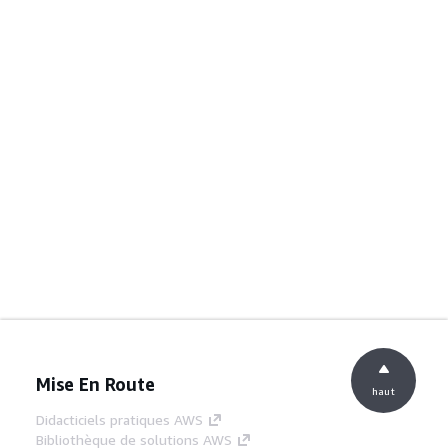
Mise En Route
haut
Didacticiels pratiques AWS
Bibliothèque de solutions AWS