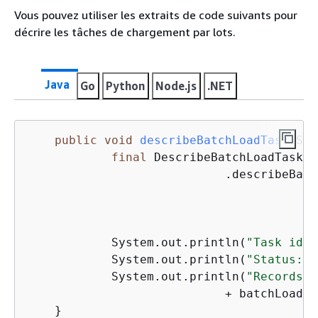
Vous pouvez utiliser les extraits de code suivants pour
décrire les tâches de chargement par lots.
Java
Go
Python
Node.js
.NET
public
void
describeBatchLoadTask
(Str
final
 DescribeBatchLoadTaskRe
                            .describeBatc
                                         
                                         
            System.out.println(
"Task id: 
            System.out.println(
"Status: "
            System.out.println(
"Records p
                            + batchLoadTa
    }