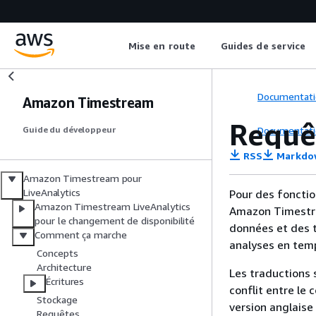
Mise en route
Guides de service
Documentati
Amazon Timestream
Requêt
Documentati
Guide du développeur
RSS
Markdo
Amazon Timestream pour
LiveAnalytics
Pour des fonctio
Amazon Timestream LiveAnalytics
Amazon Timestrea
pour le changement de disponibilité
données et des t
Comment ça marche
analyses en temp
Concepts
Architecture
Les traductions 
Écritures
conflit entre le 
Stockage
version anglaise
Requêtes