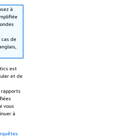
nsez à
mplifiée
condes
 cas de
anglais,
tics est
uler et de
 rapports
fiées
ui vous
inuer à
requêtes