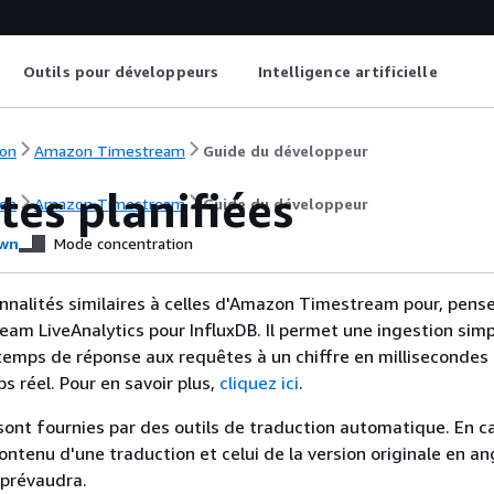
Outils pour développeurs
Intelligence artificielle
on
Amazon Timestream
Guide du développeur
es planifiées
on
Amazon Timestream
Guide du développeur
wn
Mode concentration
nnalités similaires à celles d'Amazon Timestream pour, pens
m LiveAnalytics pour InfluxDB. Il permet une ingestion simp
emps de réponse aux requêtes à un chiffre en millisecondes
s réel. Pour en savoir plus,
cliquez ici
.
sont fournies par des outils de traduction automatique. En c
contenu d'une traduction et celui de la version originale en ang
 prévaudra.