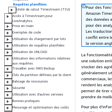
Requêtes planifiées
Pour des fonc
Unité de calcul Timestream (TCU)
Amazon Timest
Accès à Timestream pour
des données e
LiveAnalytics
pour des analy
Prise en main
Les traduction
Exemples de code
conflit entre 
Utilisation du chargement par lots
la version ang
Utilisation de requêtes planifiées
Utilisation de UNLOAD
La fonctionnalit
Utilisation des informations relatives
une solution ent
aux requêtes
stocker des agr
Travailler avec AWS Backup
généralement uti
Clés de partition définies par le client
commerciaux, les
Balisage de ressources
rendent les anal
Sécurité
permet de tirer 
Utilisation avec d'autres services
prendre de meill
Bonnes pratiques
Pour plus d'info
Mesurage et optimisation des coûts