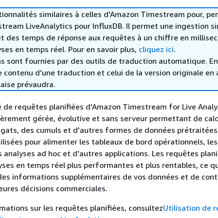
tionnalités similaires à celles d'Amazon Timestream pour, pe
ream LiveAnalytics pour InfluxDB. Il permet une ingestion si
t des temps de réponse aux requêtes à un chiffre en millise
ses en temps réel. Pour en savoir plus,
cliquez ici
.
s sont fournies par des outils de traduction automatique. En
le contenu d'une traduction et celui de la version originale en 
laise prévaudra.
é de requêtes planifiées d'Amazon Timestream for Live Analy
ièrement gérée, évolutive et sans serveur permettant de calc
égats, des cumuls et d'autres formes de données prétraitées
lisées pour alimenter les tableaux de bord opérationnels, les
 analyses ad hoc et d'autres applications. Les requêtes plani
yses en temps réel plus performantes et plus rentables, ce q
des informations supplémentaires de vos données et de cont
eures décisions commerciales.
rmations sur les requêtes planifiées, consultez
Utilisation de 