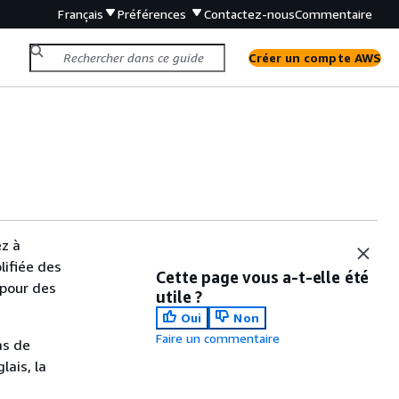
Français
Préférences
Contactez-nous
Commentaire
Créer un compte AWS
ez à
lifiée des
Cette page vous a-t-elle été
 pour des
utile ?
Oui
Non
Faire un commentaire
as de
lais, la