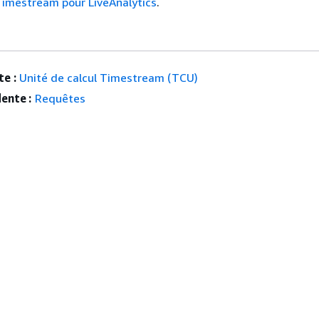
Timestream pour LiveAnalytics
.
e :
Unité de calcul Timestream (TCU)
ente :
Requêtes