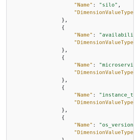
"Name"
: 
"silo"
,

"DimensionValueType"
:
                },

{
"Name"
: 
"availability
"DimensionValueType"
:
                },

{
"Name"
: 
"microservice
"DimensionValueType"
:
                },

{
"Name"
: 
"instance_typ
"DimensionValueType"
:
                },

{
"Name"
: 
"os_version"
,

"DimensionValueType"
:
                },
