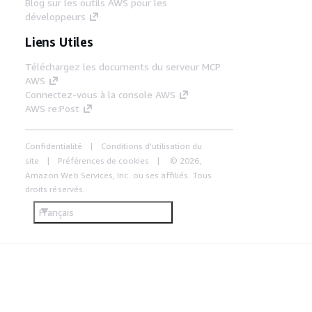
Blog sur les outils AWS pour les
développeurs
Liens Utiles
Téléchargez les documents du serveur MCP
AWS
Connectez-vous à la console AWS
AWS re:Post
Confidentialité
Conditions d'utilisation du
site
Préférences de cookies
© 2026,
Amazon Web Services, Inc. ou ses affiliés. Tous
droits réservés.
Français