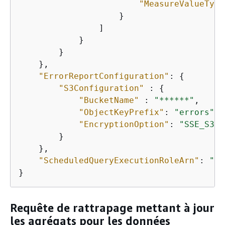
"MeasureValueType
                    }

                ]

            }

        }

    },

"ErrorReportConfiguration"
: 
{
"S3Configuration"
 : 
{
"BucketName"
 : 
"******"
,

"ObjectKeyPrefix"
: 
"errors"
,

"EncryptionOption"
: 
"SSE_S3"
        }

    },

"ScheduledQueryExecutionRoleArn"
: 
"**
}
Requête de rattrapage mettant à jour
les agrégats pour les données