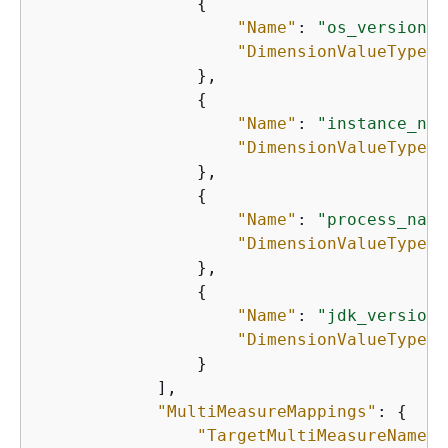
{
"Name"
: 
"os_version"
,

"DimensionValueType"
:
                },

{
"Name"
: 
"instance_nam
"DimensionValueType"
:
                },

{
"Name"
: 
"process_name
"DimensionValueType"
:
                },

{
"Name"
: 
"jdk_version"
"DimensionValueType"
:
                }

            ],

"MultiMeasureMappings"
: 
{
"TargetMultiMeasureName"
: