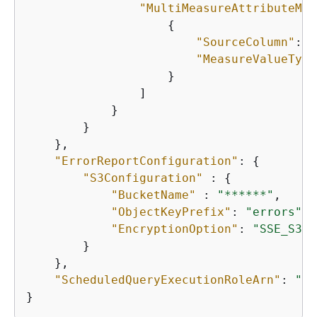
"MultiMeasureAttributeMap
{
"SourceColumn"
: 
"
"MeasureValueType
                    }

                ]

            }

        }

    },

"ErrorReportConfiguration"
: 
{
"S3Configuration"
 : 
{
"BucketName"
 : 
"******"
,

"ObjectKeyPrefix"
: 
"errors"
,

"EncryptionOption"
: 
"SSE_S3"
        }

    },

"ScheduledQueryExecutionRoleArn"
: 
"**
}