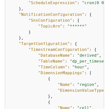
"ScheduleExpression"
: 
"cron(0 0,1
    },

"NotificationConfiguration"
: 
{
"SnsConfiguration"
: 
{
"TopicArn"
: 
"******"
        }

    },

"TargetConfiguration"
: 
{
"TimestreamConfiguration"
: 
{
"DatabaseName"
: 
"derived"
,

"TableName"
: 
"dp_per_timeseri
"TimeColumn"
: 
"hour"
,

"DimensionMappings"
: [

{
"Name"
: 
"region"
,

"DimensionValueType"
:
                },

{
"Name"
: 
"cell"
,
