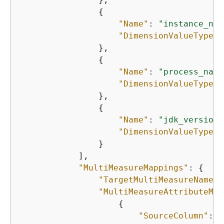
{
"Name"
: 
"instance_nam
"DimensionValueType"
:
                },

{
"Name"
: 
"process_name
"DimensionValueType"
:
                },

{
"Name"
: 
"jdk_version"
"DimensionValueType"
:
                }

            ],

"MultiMeasureMappings"
: 
{
"TargetMultiMeasureName"
:
"MultiMeasureAttributeMap
{
"SourceColumn"
: 
"