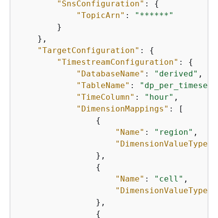
"SnsConfiguration"
: 
{
"TopicArn"
: 
"******"
        }

    },

"TargetConfiguration"
: 
{
"TimestreamConfiguration"
: 
{
"DatabaseName"
: 
"derived"
,

"TableName"
: 
"dp_per_timeseri
"TimeColumn"
: 
"hour"
,

"DimensionMappings"
: [

{
"Name"
: 
"region"
,

"DimensionValueType"
:
                },

{
"Name"
: 
"cell"
,

"DimensionValueType"
:
                },

{