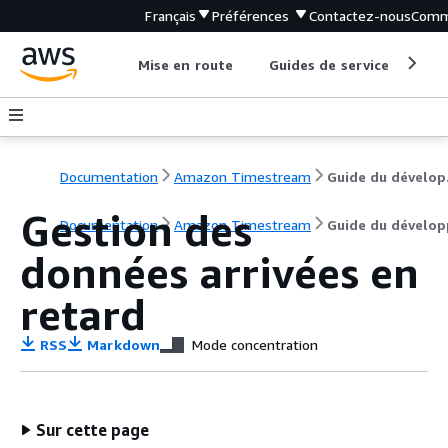
Français
Préférences
Contactez-nous
Comm
Mise en route
Guides de service
Out
Documentation
Amazon Timestream
Gu
Gestion des
Documentation
Amazon Timestream
Guide du dévelop
données arrivées en
retard
RSS
Markdown
Mode concentration
Sur cette page