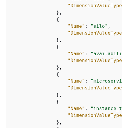
"DimensionValueType"
:
                },

{
"Name"
: 
"silo"
,

"DimensionValueType"
:
                },

{
"Name"
: 
"availability
"DimensionValueType"
:
                },

{
"Name"
: 
"microservice
"DimensionValueType"
:
                },

{
"Name"
: 
"instance_typ
"DimensionValueType"
:
                },
