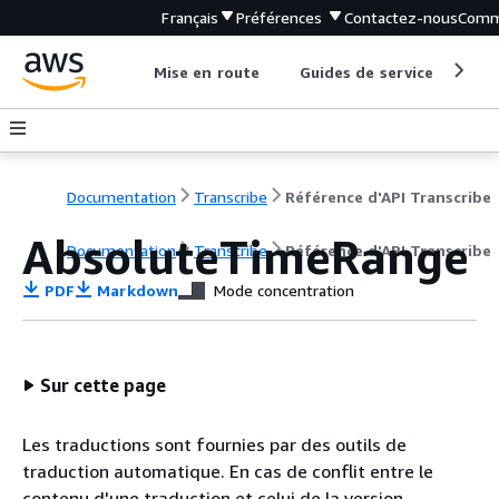
Français
Préférences
Contactez-nous
Comm
Mise en route
Guides de service
Out
Documentation
Transcribe
Référence d'API Transcribe
AbsoluteTimeRange
Documentation
Transcribe
Référence d'API Transcribe
PDF
Markdown
Mode concentration
Sur cette page
Les traductions sont fournies par des outils de
traduction automatique. En cas de conflit entre le
contenu d'une traduction et celui de la version