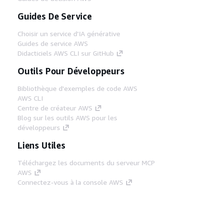
Guides De Service
Choisir un service d'IA générative
Guides de service AWS
Didacticiels AWS CLI sur GitHub
Outils Pour Développeurs
Bibliothèque d'exemples de code AWS
AWS CLI
Centre de créateur AWS
Blog sur les outils AWS pour les
développeurs
Liens Utiles
Téléchargez les documents du serveur MCP
AWS
Connectez-vous à la console AWS
AWS re:Post
Confidentialité
Conditions d'utilisation du