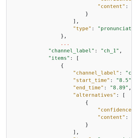
"content"
: 
"I
                        }

                    ],

"type"
: 
"pronunciatio
                },

...
"channel_label"
: 
"ch_1"
,

"items"
: [

{
"channel_label"
: 
"ch_
"start_time"
: 
"8.5"
,

"end_time"
: 
"8.89"
,

"alternatives"
: [

{
"confidence"
:
"content"
: 
"S
                        }

                    ],
