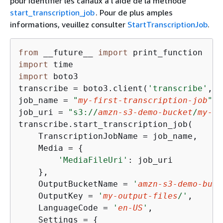
pour identifier les canaux à l'aide de la méthode
start_transcription_job
. Pour de plus amples
informations, veuillez consulter
StartTranscriptionJob
.
from
 __future__ 
import
import
import
 boto3

transcribe = boto3.client(
'transcribe'
, 
'
job_name = 
"
my-first-transcription-job
"
job_uri = 
"s3://
amzn-s3-demo-bucket
/
my-in
transcribe.start_transcription_job(

    TranscriptionJobName = job_name,

    Media = 
{
'MediaFileUri'
: job_uri

    },

    OutputBucketName = 
'
amzn-s3-demo-buck
    OutputKey = 
'
my-output-files
/'
, 

    LanguageCode = 
'
en-US
'
, 

    Settings = 
{