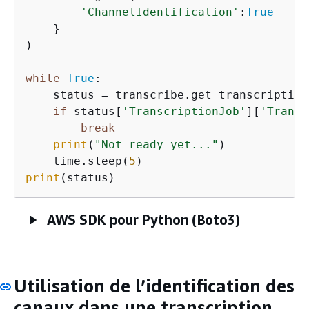
'ChannelIdentification'
:
True
    }

)

while
True
:

    status = transcribe.get_transcription
if
 status[
'TranscriptionJob'
][
'Transc
break
print
(
"Not ready yet..."
)

    time.sleep(
5
print
(status)
AWS SDK pour Python (Boto3)
Utilisation de l’identification des
canaux dans une transcription