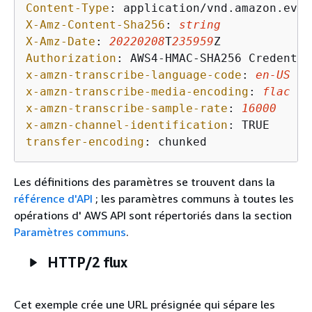
Content-Type
: 
X-Amz-Content-Sha256
: 
string
X-Amz-Date
: 
20220208
T
235959
Authorization
: 
AWS4-HMAC-SHA256 Credentia
x-amzn-transcribe-language-code
: 
en-US
x-amzn-transcribe-media-encoding
: 
flac
x-amzn-transcribe-sample-rate
: 
16000
x-amzn-channel-identification
: 
transfer-encoding
: 
chunked
Les définitions des paramètres se trouvent dans la
référence d'API
; les paramètres communs à toutes les
opérations d' AWS API sont répertoriés dans la section
Paramètres communs
.
HTTP/2 flux
Cet exemple crée une URL présignée qui sépare les