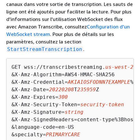
canaux dans votre sortie de transcription. Les sauts de
ligne ont été ajoutés pour faciliter la lecture. Pour plus
d'informations sur l'utilisation WebSocket des flux
avec Amazon Transcribe, consultez
Configuration d'un
WebSocket stream
. Pour plus de détails sur les
paramètres, consultez la section
.
StartStreamTranscription
GET wss://transcribestreaming.
us-west-2
.a
&X-Amz-Algorithm=AWS4-HMAC-SHA256

&X-Amz-Credential=
AKIAIOSFODNN7EXAMPLE
%2F
&X-Amz-Date=
20220208
T
235959
Z

&X-Amz-Expires=
300
&X-Amz-Security-Token=
security-token
&X-Amz-Signature=
string
&X-Amz-SignedHeaders=content-type%3Bhost%
&language-code=en-US

&specialty=
PRIMARYCARE