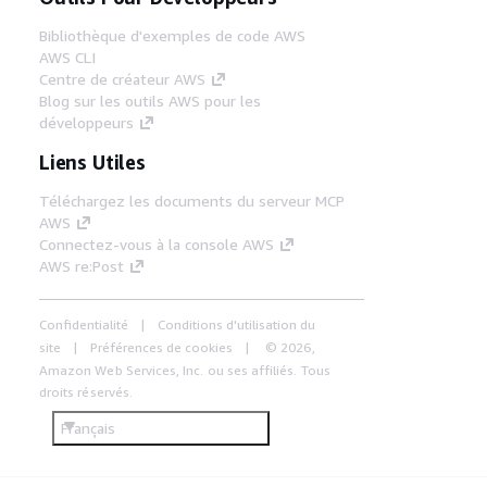
Bibliothèque d'exemples de code AWS
AWS CLI
Centre de créateur AWS
Blog sur les outils AWS pour les
développeurs
Liens Utiles
Téléchargez les documents du serveur MCP
AWS
Connectez-vous à la console AWS
AWS re:Post
Confidentialité
Conditions d'utilisation du
site
Préférences de cookies
© 2026,
Amazon Web Services, Inc. ou ses affiliés. Tous
droits réservés.
Français