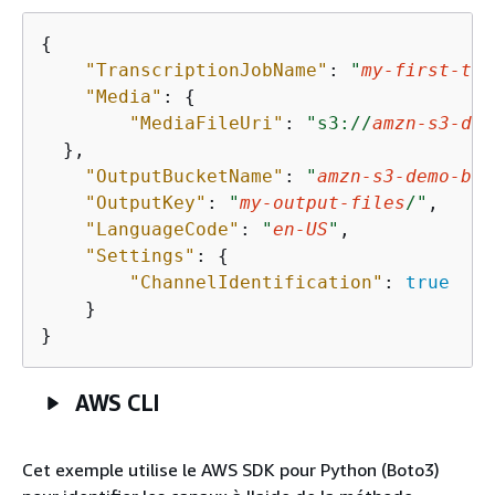
{
"TranscriptionJobName"
: 
"
my-first-tra
"Media"
: 
{
"MediaFileUri"
: 
"s3://
amzn-s3-dem
  },

"OutputBucketName"
: 
"
amzn-s3-demo-buc
"OutputKey"
: 
"
my-output-files
/"
, 

"LanguageCode"
: 
"
en-US
"
,

"Settings"
: 
{
"ChannelIdentification"
: 
true
    }

}
AWS CLI
Cet exemple utilise le AWS SDK pour Python (Boto3)