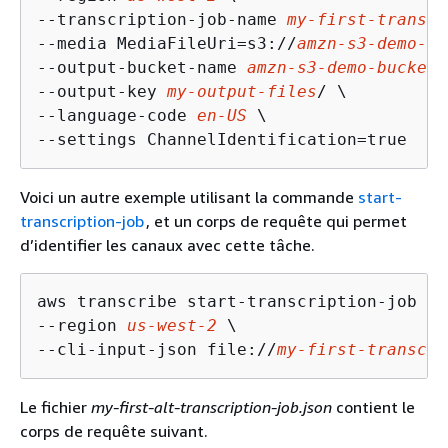
--transcription-job-name 
my-first-transcr
--media MediaFileUri=s3://
amzn-s3-demo-bu
--output-bucket-name 
amzn-s3-demo-bucket
 
--output-key 
my-output-files
/ \

--language-code 
en-US
 \

--settings ChannelIdentification=true
Voici un autre exemple utilisant la commande
start-
transcription-job
, et un corps de requête qui permet
d’identifier les canaux avec cette tâche.
aws transcribe start-transcription-job \

--region 
us-west-2
 \

--cli-input-json file://
my-first-transcri
Le fichier
my-first-alt-transcription-job.json
contient le
corps de requête suivant.