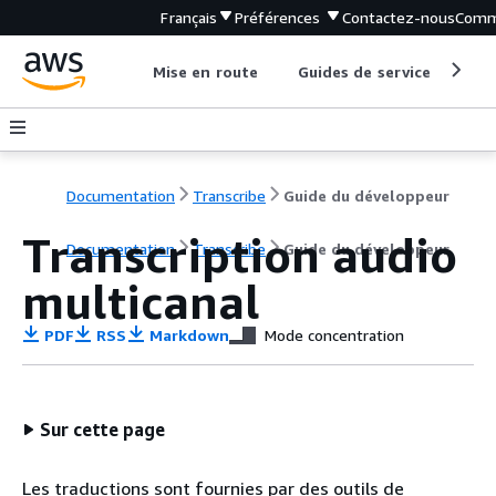
Français
Préférences
Contactez-nous
Comm
Mise en route
Guides de service
Out
Documentation
Transcribe
Guide du développeur
Transcription audio
Documentation
Transcribe
Guide du développeur
multicanal
PDF
RSS
Markdown
Mode concentration
Sur cette page
Les traductions sont fournies par des outils de