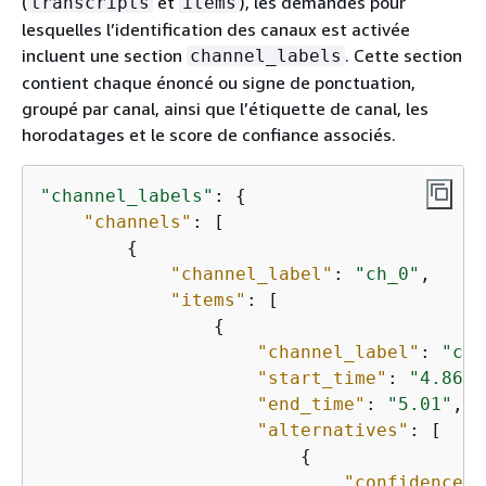
(
et
), les demandes pour
transcripts
items
lesquelles l’identification des canaux est activée
incluent une section
. Cette section
channel_labels
contient chaque énoncé ou signe de ponctuation,
groupé par canal, ainsi que l’étiquette de canal, les
horodatages et le score de confiance associés.
"channel_labels"
: 
{
"channels"
: [

{
"channel_label"
: 
"ch_0"
,

"items"
: [                   
{
"channel_label"
: 
"ch_
"start_time"
: 
"4.86"
,

"end_time"
: 
"5.01"
,

"alternatives"
: [

{
"confidence"
: