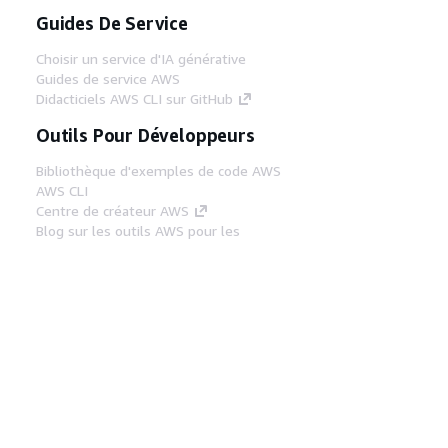
Guides De Service
Choisir un service d'IA générative
Guides de service AWS
Didacticiels AWS CLI sur GitHub
Outils Pour Développeurs
Bibliothèque d'exemples de code AWS
AWS CLI
Centre de créateur AWS
Blog sur les outils AWS pour les
développeurs
Liens Utiles
Téléchargez les documents du serveur MCP
AWS
Connectez-vous à la console AWS
AWS re:Post
Confidentialité
Conditions d'utilisation du