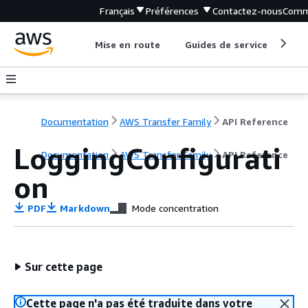
Français
Préférences
Contactez-nous
Comm
Mise en route
Guides de service
Out
Documentation
AWS Transfer Family
API Reference
LoggingConfigurati
Documentation
AWS Transfer Family
API Reference
on
PDF
Markdown
Mode concentration
Sur cette page
Cette page n'a pas été traduite dans votre