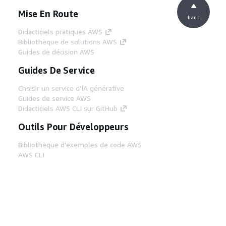
Mise En Route
haut
Didacticiels pratiques AWS
Bibliothèque de solutions AWS
Guides de décision AWS
Guides De Service
Choisir un service d'IA générative
Guides de service AWS
Didacticiels AWS CLI sur GitHub
Outils Pour Développeurs
Bibliothèque d'exemples de code AWS
AWS CLI
Centre de créateur AWS
Blog sur les outils AWS pour les
développeurs
Liens Utiles
Téléchargez les documents du serveur MCP