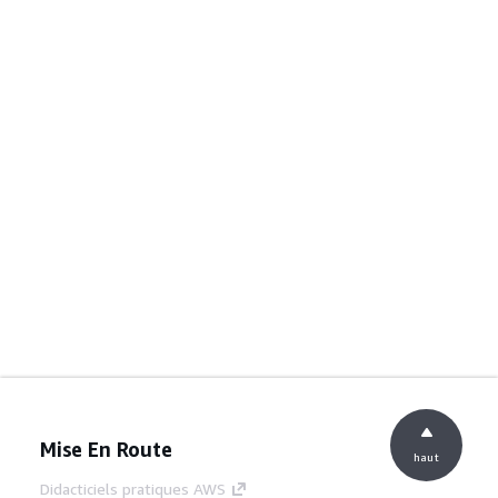
Mise En Route
haut
Didacticiels pratiques AWS