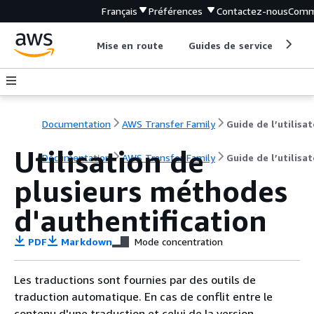
Français
Préférences
Contactez-nous
Comm
Mise en route
Guides de service
Out
Documentation
AWS Transfer Family
Guide de l’utilisa
Utilisation de
Documentation
AWS Transfer Family
Guide de l’utilisa
plusieurs méthodes
d'authentification
PDF
Markdown
Mode concentration
Les traductions sont fournies par des outils de
traduction automatique. En cas de conflit entre le
contenu d'une traduction et celui de la version