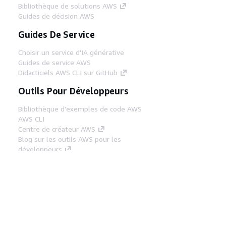
Bibliothèque de solutions AWS
Guides de décision AWS
Guides De Service
Choisir un service d'IA générative
Guides de service AWS
Didacticiels AWS CLI sur GitHub
Outils Pour Développeurs
Bibliothèque d'exemples de code AWS
AWS CLI
Centre de créateur AWS
Blog sur les outils AWS pour les
développeurs
Liens Utiles
Téléchargez les documents du serveur MCP
AWS
Connectez-vous à la console AWS
AWS re:Post