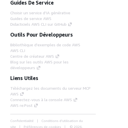
Guides De Service
Choisir un service d'IA générative
Guides de service AWS
Didacticiels AWS CLI sur GitHub
Outils Pour Développeurs
Bibliothèque d'exemples de code AWS
AWS CLI
Centre de créateur AWS
Blog sur les outils AWS pour les
développeurs
Liens Utiles
Téléchargez les documents du serveur MCP
AWS
Connectez-vous à la console AWS
AWS re:Post
Confidentialité
Conditions d'utilisation du
site
Préférences de cookies
© 2026,