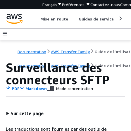
Français
Préférences
Contactez-nous
Comm
Mise en route
Guides de service
Out
Documentation
AWS Transfer Family
Guide de l’utilisa
Surveillance des
Documentation
AWS Transfer Family
Guide de l’utilisa
connecteurs SFTP
PDF
Markdown
Mode concentration
Sur cette page
Les traductions sont fournies par des outils de