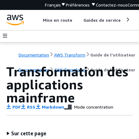
Français
Préférences
Contactez-nous
Comm
Mise en route
Guides de service
Out
Documentation
AWS Transform
Guide de l’utilisateur
Transformation des
Documentation
AWS Transform
Guide de l’utilisateur
applications
mainframe
PDF
RSS
Markdown
Mode concentration
Sur cette page