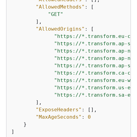
"AllowedMethods"
: [

"GET"
        ],

"AllowedOrigins"
: [

"https://*.transform.eu-cen
"https://*.transform.ap-sou
"https://*.transform.ap-nor
"https://*.transform.ap-nor
"https://*.transform.ap-sou
"https://*.transform.ca-cen
"https://*.transform.eu-wes
"https://*.transform.us-eas
"https://*.transform.sa-eas
        ],

"ExposeHeaders"
: [],

"MaxAgeSeconds"
: 
0
    }
