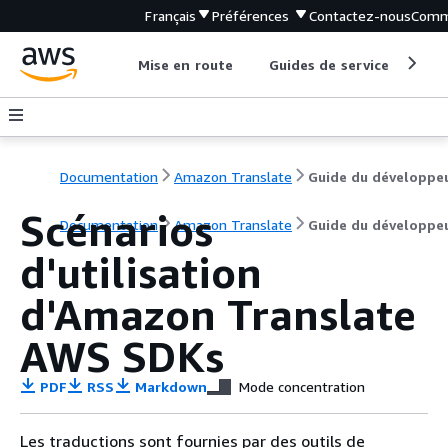
Français
Préférences
Contactez-nous
Comm
Mise en route
Guides de service
Out
Documentation
Amazon Translate
Guide du développe
Scénarios
Documentation
Amazon Translate
Guide du développe
d'utilisation
d'Amazon Translate
AWS SDKs
PDF
RSS
Markdown
Mode concentration
Les traductions sont fournies par des outils de