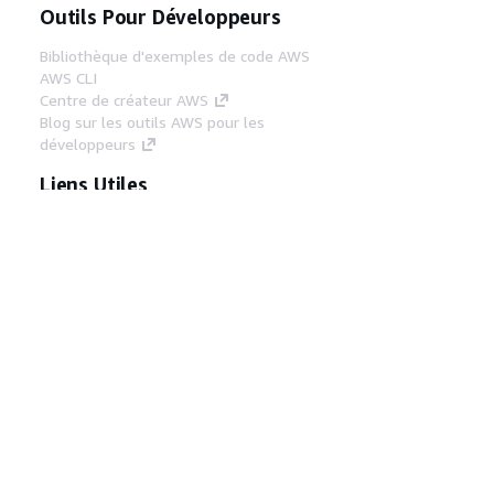
Outils Pour Développeurs
Bibliothèque d'exemples de code AWS
AWS CLI
Centre de créateur AWS
Blog sur les outils AWS pour les
développeurs
Liens Utiles
Téléchargez les documents du serveur MCP
AWS
Connectez-vous à la console AWS
AWS re:Post
Confidentialité
Conditions d'utilisation du
site
Préférences de cookies
© 2026,
Amazon Web Services, Inc. ou ses affiliés. Tous
droits réservés.
Français