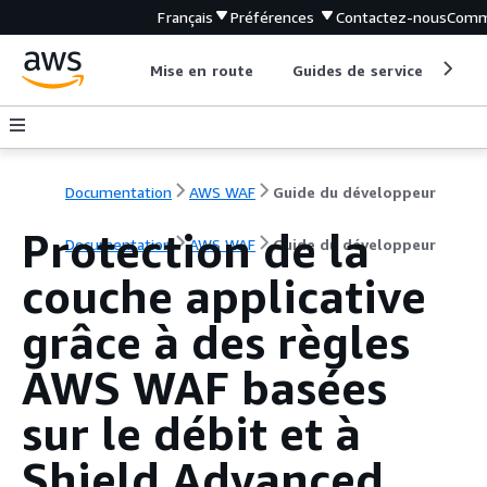
Français
Préférences
Contactez-nous
Comm
Mise en route
Guides de service
Out
Documentation
AWS WAF
Guide du développeur
Protection de la
Documentation
AWS WAF
Guide du développeur
couche applicative
grâce à des règles
AWS WAF basées
sur le débit et à
Shield Advanced