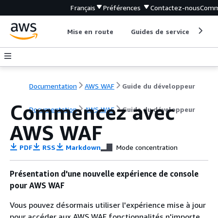
Français
Préférences
Contactez-nous
Comm
Mise en route
Guides de service
Out
Documentation
AWS WAF
Guide du développeur
Commencez avec
Documentation
AWS WAF
Guide du développeur
AWS WAF
PDF
RSS
Markdown
Mode concentration
Présentation d'une nouvelle expérience de console
pour AWS WAF
Vous pouvez désormais utiliser l'expérience mise à jour
pour accéder aux AWS WAF fonctionnalités n'importe