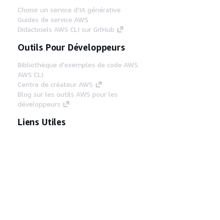
Choisir un service d'IA générative
Guides de service AWS
Didacticiels AWS CLI sur GitHub
Outils Pour Développeurs
Bibliothèque d'exemples de code AWS
AWS CLI
Centre de créateur AWS
Blog sur les outils AWS pour les
développeurs
Liens Utiles
Téléchargez les documents du serveur MCP
AWS
Connectez-vous à la console AWS
AWS re:Post
Confidentialité
Conditions d'utilisation du
site
Préférences de cookies
© 2026,
Amazon Web Services, Inc. ou ses affiliés. Tous