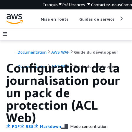
Français
Préférences
Contactez-nous
Comm
Mise en route
Guides de service
Out
Documentation
AWS WAF
Guide du développeur
Configuration de la
Documentation
AWS WAF
Guide du développeur
journalisation pour
un pack de
protection (ACL
Web)
PDF
RSS
Markdown
Mode concentration