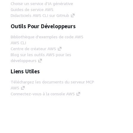
Choisir un service d'IA générative
Guides de service AWS
Didacticiels AWS CLI sur GitHub
Outils Pour Développeurs
Bibliothèque d'exemples de code AWS
AWS CLI
Centre de créateur AWS
Blog sur les outils AWS pour les
développeurs
Liens Utiles
Téléchargez les documents du serveur MCP
AWS
Connectez-vous à la console AWS
AWS re:Post
Confidentialité
Conditions d'utilisation du
site
Préférences de cookies
© 2026,
Amazon Web Services, Inc. ou ses affiliés. Tous