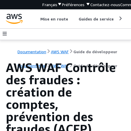
Français
Préférences
Contactez-nous
Comm
Mise en route
Guides de service
Out
Documentation
AWS WAF
Guide du développeur
AWS WAF Contrôle
Documentation
AWS WAF
Guide du développeur
des fraudes :
création de
comptes,
prévention des
fraudes (ACFP)