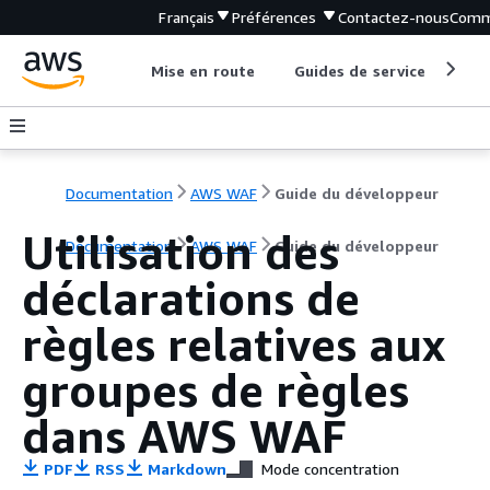
Français
Préférences
Contactez-nous
Comm
Mise en route
Guides de service
Out
Documentation
AWS WAF
Guide du développeur
Utilisation des
Documentation
AWS WAF
Guide du développeur
déclarations de
règles relatives aux
groupes de règles
dans AWS WAF
PDF
RSS
Markdown
Mode concentration