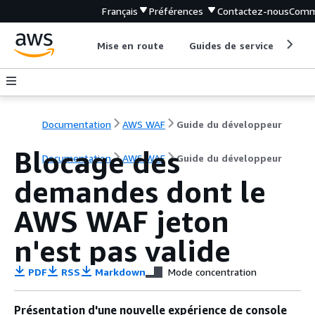
Français
Préférences
Contactez-nous
Comm
Mise en route
Guides de service
Out
Documentation
AWS WAF
Guide du développeur
Blocage des
Documentation
AWS WAF
Guide du développeur
demandes dont le
AWS WAF jeton
n'est pas valide
PDF
RSS
Markdown
Mode concentration
Présentation d'une nouvelle expérience de console