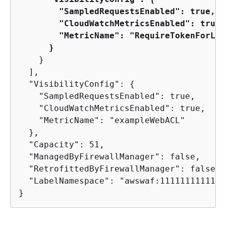
        "SampledRequestsEnabled": true,

        "CloudWatchMetricsEnabled": true,

        "MetricName": "RequireTokenForLogi
      } 
    }

  ],

  "VisibilityConfig": 
{
    "SampledRequestsEnabled": true,

    "CloudWatchMetricsEnabled": true,

    "MetricName": "exampleWebACL"

  },

  "Capacity": 51,

  "ManagedByFirewallManager": false,

  "RetrofittedByFirewallManager": false,

  "LabelNamespace": "awswaf:111111111111:
}