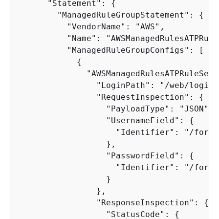
      "Statement": 
{
        "ManagedRuleGroupStatement": 
{
          "VendorName": "AWS",

          "Name": "AWSManagedRulesATPRule
          "ManagedRuleGroupConfigs": [

{
              "AWSManagedRulesATPRuleSet"
                "LoginPath": "/web/login",
                "RequestInspection": 
{
                  "PayloadType": "JSON",

                  "UsernameField": 
{
                    "Identifier": "/form/
                  },

                  "PasswordField": 
{
                    "Identifier": "/form/
                  }

                },

                "ResponseInspection": 
{
                  "StatusCode": 
{