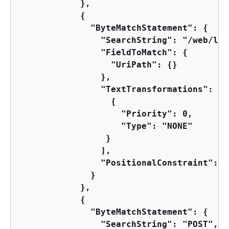
            },

{
              "ByteMatchStatement": 
{
                "SearchString": "/web/logi
                "FieldToMatch": 
{
                  "UriPath": 
{
}

                },

                "TextTransformations": [

{
                    "Priority": 0,

                    "Type": "NONE"

                 }

                ],

                "PositionalConstraint": "
              }

            },

{
              "ByteMatchStatement": 
{
                "SearchString": "POST",
