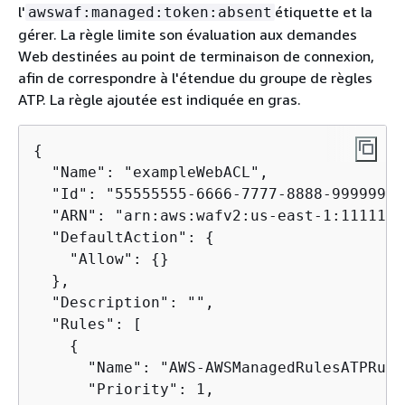
l'
étiquette et la
awswaf:managed:token:absent
gérer. La règle limite son évaluation aux demandes
Web destinées au point de terminaison de connexion,
afin de correspondre à l'étendue du groupe de règles
ATP. La règle ajoutée est indiquée en gras.
{
  "Name": "exampleWebACL",

  "Id": "55555555-6666-7777-8888-99999999
  "ARN": "arn:aws:wafv2:us-east-1:1111111
  "DefaultAction": 
{
    "Allow": 
{
}

  },

  "Description": "",

  "Rules": [

{
      "Name": "AWS-AWSManagedRulesATPRule
      "Priority": 1,
