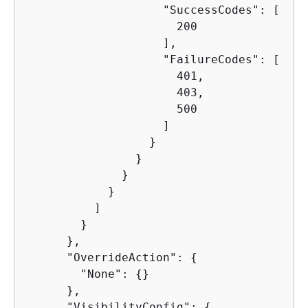
                    "SuccessCodes": [

                      200

                    ],

                    "FailureCodes": [

                      401,

                      403,

                      500

                    ]

                  }

                }

              }  

            }

          ]

        }

      },

      "OverrideAction": 
{
        "None": 
{
}

      },

      "VisibilityConfig": 
{