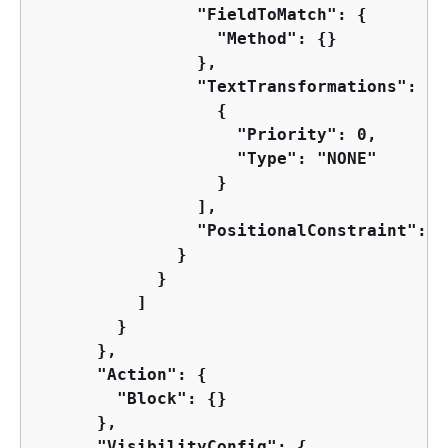
                "FieldToMatch": 
{
                  "Method": 
{
}

                },

                "TextTransformations": [

{
                    "Priority": 0,

                    "Type": "NONE"

                  }

                ],

                "PositionalConstraint": "
              }

            }

          ]

        }

      },

      "Action": 
{
        "Block": 
{
}

      },

      "VisibilityConfig": 
{