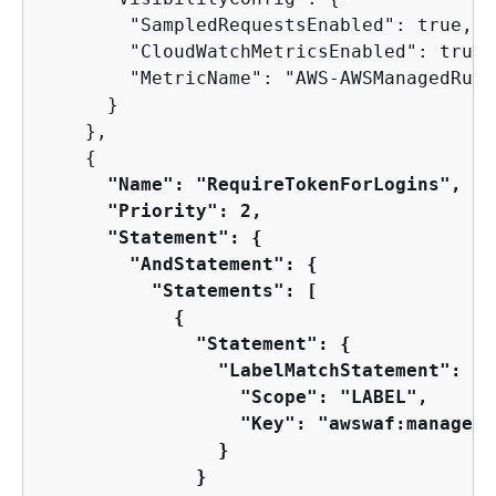
        "SampledRequestsEnabled": true,

        "CloudWatchMetricsEnabled": true,

        "MetricName": "AWS-AWSManagedRule
      }

    },

{
"Name": "RequireTokenForLogins",

      "Priority": 2,

      "Statement": 
{
        "AndStatement": 
{
          "Statements": [

{
              "Statement": 
{
                "LabelMatchStatement": 
{
                  "Scope": "LABEL",

                  "Key": "awswaf:managed:
                }

              }
