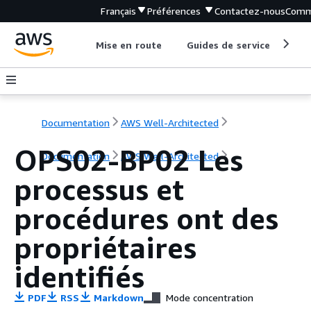
Français
Préférences
Contactez-nous
Comm
Mise en route
Guides de service
Out
Documentation
AWS Well-Architected
OPS02-BP02 Les
Documentation
AWS Well-Architected
processus et
procédures ont des
propriétaires
identifiés
PDF
RSS
Markdown
Mode concentration