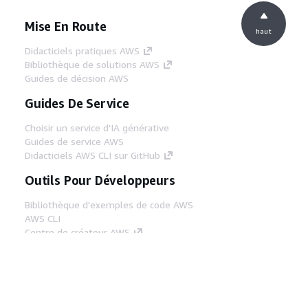
Mise En Route
haut
Didacticiels pratiques AWS
Bibliothèque de solutions AWS
Guides de décision AWS
Guides De Service
Choisir un service d'IA générative
Guides de service AWS
Didacticiels AWS CLI sur GitHub
Outils Pour Développeurs
Bibliothèque d'exemples de code AWS
AWS CLI
Centre de créateur AWS
Blog sur les outils AWS pour les
développeurs
Liens Utiles