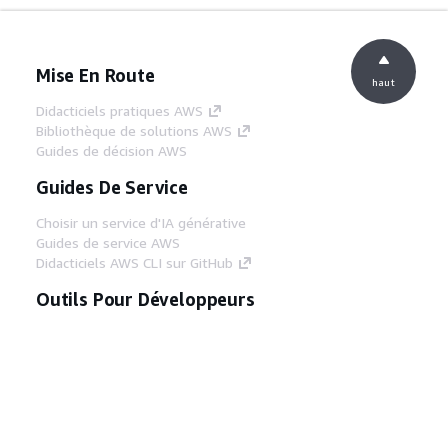
Mise En Route
haut
Didacticiels pratiques AWS
Bibliothèque de solutions AWS
Guides de décision AWS
Guides De Service
Choisir un service d'IA générative
Guides de service AWS
Didacticiels AWS CLI sur GitHub
Outils Pour Développeurs
Bibliothèque d'exemples de code AWS
AWS CLI
Centre de créateur AWS
Blog sur les outils AWS pour les
développeurs