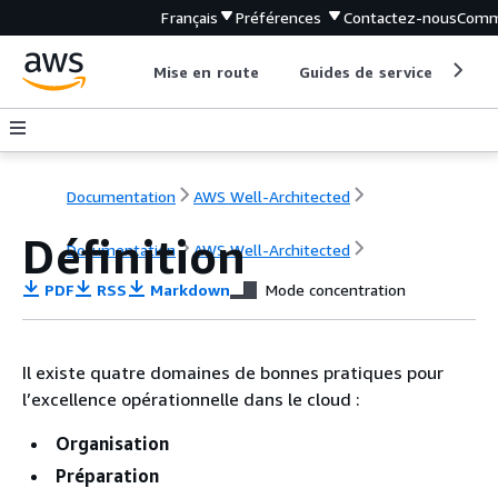
Français
Préférences
Contactez-nous
Comm
Mise en route
Guides de service
Out
Documentation
AWS Well-Architected
Définition
Documentation
AWS Well-Architected
PDF
RSS
Markdown
Mode concentration
Il existe quatre domaines de bonnes pratiques pour
l’excellence opérationnelle dans le cloud :
Organisation
Préparation