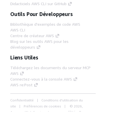
Didacticiels AWS CLI sur GitHub
Outils Pour Développeurs
Bibliothèque d'exemples de code AWS
AWS CLI
Centre de créateur AWS
Blog sur les outils AWS pour les
développeurs
Liens Utiles
Téléchargez les documents du serveur MCP
AWS
Connectez-vous à la console AWS
AWS re:Post
Confidentialité
Conditions d'utilisation du
site
Préférences de cookies
© 2026,
Amazon Web Services, Inc. ou ses affiliés. Tous
droits réservés.
Français