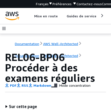
Français
Préférences
Contactez-nous
Comm
Mise en route
Guides de service
Out
Documentation
AWS Well-Architected
REL06-BP06
Documentation
AWS Well-Architected
Procéder à des
examens réguliers
PDF
RSS
Markdown
Mode concentration
Sur cette page