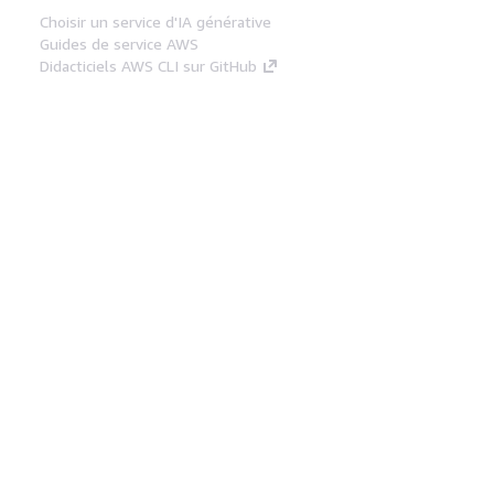
Choisir un service d'IA générative
Guides de service AWS
Didacticiels AWS CLI sur GitHub
Outils Pour Développeurs
Bibliothèque d'exemples de code AWS
AWS CLI
Centre de créateur AWS
Blog sur les outils AWS pour les
développeurs
Liens Utiles
Téléchargez les documents du serveur MCP
AWS
Connectez-vous à la console AWS
AWS re:Post
Confidentialité
Conditions d'utilisation du
site
Préférences de cookies
© 2026,
Amazon Web Services, Inc. ou ses affiliés. Tous