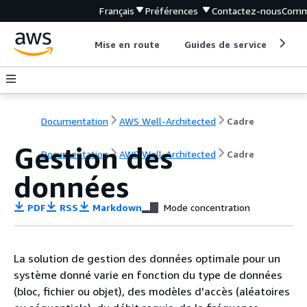
Français
Préférences
Contactez-nous
Comm
Mise en route
Guides de service
Out
Documentation
AWS Well-Architected
Cadre
Gestion des
Documentation
AWS Well-Architected
Cadre
données
PDF
RSS
Markdown
Mode concentration
La solution de gestion des données optimale pour un
système donné varie en fonction du type de données
(bloc, fichier ou objet), des modèles d'accès (aléatoires