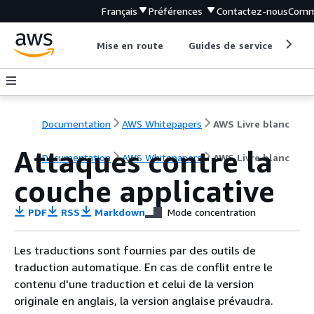
Français
Préférences
Contactez-nous
Comm
Mise en route
Guides de service
Out
Documentation
AWS Whitepapers
AWS Livre blanc
Attaques contre la
Documentation
AWS Whitepapers
AWS Livre blanc
couche applicative
PDF
RSS
Markdown
Mode concentration
Les traductions sont fournies par des outils de
traduction automatique. En cas de conflit entre le
contenu d'une traduction et celui de la version
originale en anglais, la version anglaise prévaudra.