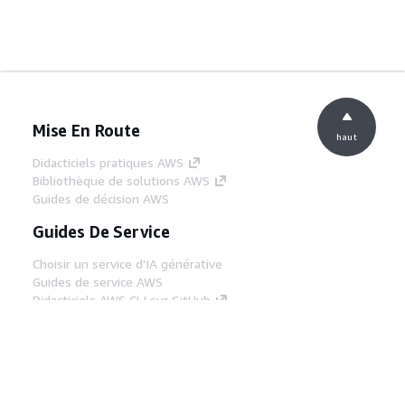
Mise En Route
haut
Didacticiels pratiques AWS
Bibliothèque de solutions AWS
Guides de décision AWS
Guides De Service
Choisir un service d'IA générative
Guides de service AWS
Didacticiels AWS CLI sur GitHub
Outils Pour Développeurs
Bibliothèque d'exemples de code AWS
AWS CLI
Centre de créateur AWS