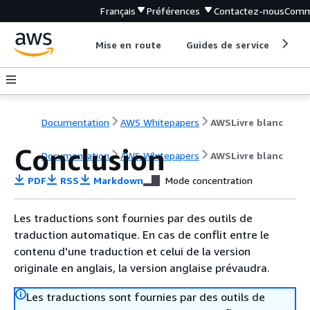
Français
Préférences
Contactez-nous
Comm
Mise en route
Guides de service
Out
Documentation
AWS Whitepapers
AWSLivre blanc
Conclusion
Documentation
AWS Whitepapers
AWSLivre blanc
PDF
RSS
Markdown
Mode concentration
Les traductions sont fournies par des outils de
traduction automatique. En cas de conflit entre le
contenu d'une traduction et celui de la version
originale en anglais, la version anglaise prévaudra.
Les traductions sont fournies par des outils de