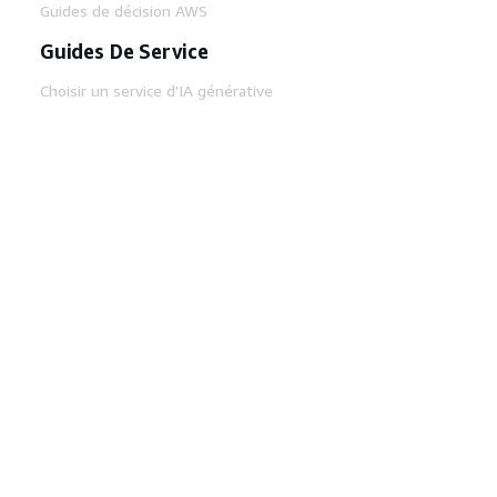
Guides de décision AWS
Guides De Service
Choisir un service d'IA générative
Guides de service AWS
Didacticiels AWS CLI sur GitHub
Outils Pour Développeurs
Bibliothèque d'exemples de code AWS
AWS CLI
Centre de créateur AWS
Blog sur les outils AWS pour les
développeurs
Liens Utiles
Téléchargez les documents du serveur MCP
AWS
Connectez-vous à la console AWS
AWS re:Post