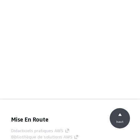
Mise En Route
haut
Didacticiels pratiques AWS
Bibliothèque de solutions AWS