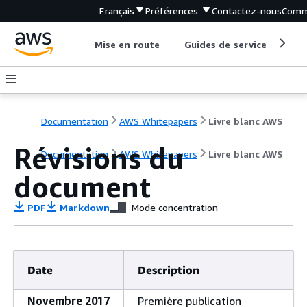
Français
Préférences
Contactez-nous
Comm
Mise en route
Guides de service
Out
Documentation
AWS Whitepapers
Livre blanc AWS
Révisions du
Documentation
AWS Whitepapers
Livre blanc AWS
document
PDF
Markdown
Mode concentration
Date
Description
Novembre 2017
Première publication