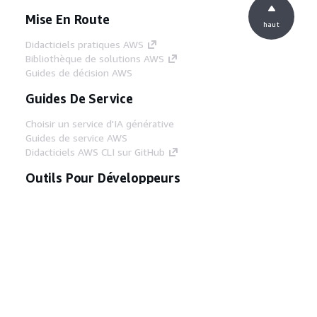
Mise En Route
haut
Didacticiels pratiques AWS
Bibliothèque de solutions AWS
Guides de décision AWS
Guides De Service
Choisir un service d'IA générative
Guides de service AWS
Didacticiels AWS CLI sur GitHub
Outils Pour Développeurs
Bibliothèque d'exemples de code AWS
AWS CLI
Centre de créateur AWS
Blog sur les outils AWS pour les
développeurs
Liens Utiles
Téléchargez les documents du serveur MCP