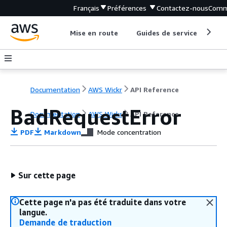
Français
Préférences
Contactez-nous
Comm
Mise en route
Guides de service
Out
Documentation
AWS Wickr
API Reference
BadRequestError
Documentation
AWS Wickr
API Reference
PDF
Markdown
Mode concentration
Sur cette page
Cette page n'a pas été traduite dans votre
langue.
Demande de traduction