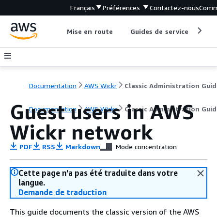
Français
Préférences
Contactez-nous
Comm
Mise en route
Guides de service
Out
Documentation
AWS Wickr
Classic Administration Guid
Guest users in AWS
Documentation
AWS Wickr
Classic Administration Guid
Wickr network
PDF
RSS
Markdown
Mode concentration
Cette page n'a pas été traduite dans votre
langue.
Demande de traduction
This guide documents the classic version of the AWS