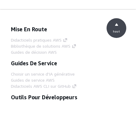
Mise En Route
haut
Didacticiels pratiques AWS
Bibliothèque de solutions AWS
Guides de décision AWS
Guides De Service
Choisir un service d'IA générative
Guides de service AWS
Didacticiels AWS CLI sur GitHub
Outils Pour Développeurs
Bibliothèque d'exemples de code AWS
AWS CLI
Centre de créateur AWS
Blog sur les outils AWS pour les
développeurs