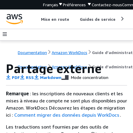
Français
Préférences
Contactez-nous
Comm
Mise en route
Guides de service
Out
Documentation
Amazon WorkDocs
Partage externe
Documentation
Amazon WorkDocs
Guide d’administrat
PDF
RSS
Markdown
Mode concentration
Remarque
: les inscriptions de nouveaux clients et les
mises à niveau de compte ne sont plus disponibles pour
Amazon. WorkDocs Découvrez les étapes de migration
ici :
Comment migrer des données depuis WorkDocs
.
Les traductions sont fournies par des outils de