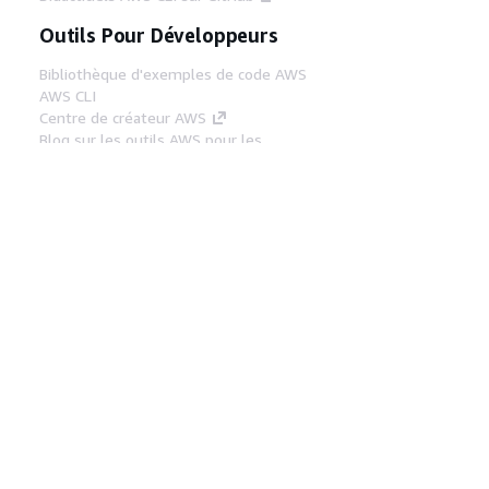
Outils Pour Développeurs
Bibliothèque d'exemples de code AWS
AWS CLI
Centre de créateur AWS
Blog sur les outils AWS pour les
développeurs
Liens Utiles
Téléchargez les documents du serveur MCP
AWS
Connectez-vous à la console AWS
AWS re:Post
Confidentialité
Conditions d'utilisation du
site
Préférences de cookies
© 2026,
Amazon Web Services, Inc. ou ses affiliés. Tous
droits réservés.
Français